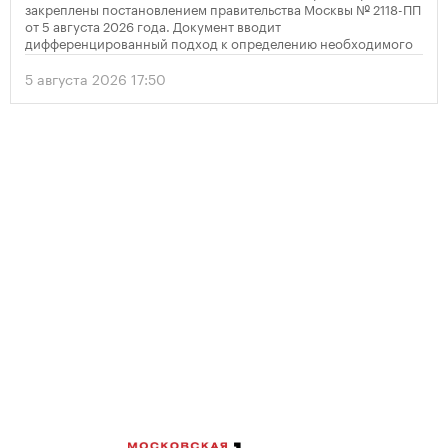
закреплены постановлением правительства Москвы № 2118-ПП
от 5 августа 2026 года. Документ вводит
дифференцированный подход к определению необходимого
количества парковок в зависимости от площади квартир и
устанавливает переходный период для уже согласованных
5 августа 2026 17:50
проектов.