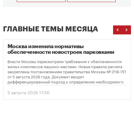
ГЛАВНЫЕ ТЕМЫ МЕСЯЦА
Москва изменила нормативы
обеспеченности новостроек парковками
Власти Москвы пересмотрели требования к обеспеченности
жилых комплексов машино-местами. Новые правила расчета
закреплены постановлением правительства Москвы № 2118-ПП
от 5 августа 2026 года. Документ вводит
дифференцированный подход к определению необходимого
количества парковок в зависимости от площади квартир и
устанавливает переходный период для уже согласованных
5 августа 2026 17:50
проектов.