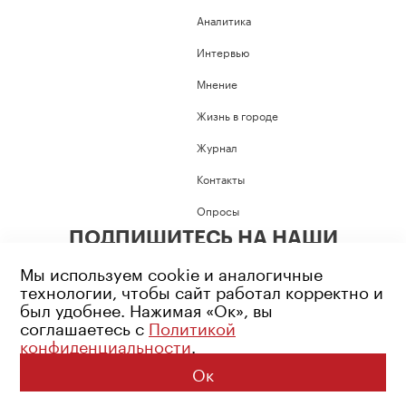
Аналитика
Интервью
Мнение
Жизнь в городе
Журнал
Контакты
Опросы
ПОДПИШИТЕСЬ НА НАШИ
СОЦИАЛЬНЫЕ СЕТИ
Мы используем cookie и аналогичные
технологии, чтобы сайт работал корректно и
был удобнее. Нажимая «Ок», вы
соглашаетесь с
Политикой
конфиденциальности
.
Возрастное ограничение: 16+
Политика конфиденциальности
Ок
© 2026 Все права защищены