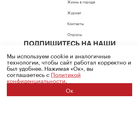
Жизнь в городе
Журнал
Контакты
Опросы
ПОДПИШИТЕСЬ НА НАШИ
СОЦИАЛЬНЫЕ СЕТИ
Мы используем cookie и аналогичные
технологии, чтобы сайт работал корректно и
был удобнее. Нажимая «Ок», вы
соглашаетесь с
Политикой
конфиденциальности
.
Возрастное ограничение: 16+
Политика конфиденциальности
Ок
© 2026 Все права защищены