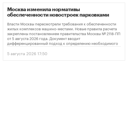
Москва изменила нормативы
обеспеченности новостроек парковками
Власти Москвы пересмотрели требования к обеспеченности
жилых комплексов машино-местами. Новые правила расчета
закреплены постановлением правительства Москвы № 2118-ПП
от 5 августа 2026 года. Документ вводит
дифференцированный подход к определению необходимого
количества парковок в зависимости от площади квартир и
устанавливает переходный период для уже согласованных
5 августа 2026 17:50
проектов.