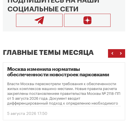
ПОДПИШИТЕСЬ НА НАШИ
СОЦИАЛЬНЫЕ СЕТИ
ГЛАВНЫЕ ТЕМЫ МЕСЯЦА
Москва изменила нормативы
обеспеченности новостроек парковками
Власти Москвы пересмотрели требования к обеспеченности
жилых комплексов машино-местами. Новые правила расчета
закреплены постановлением правительства Москвы № 2118-ПП
от 5 августа 2026 года. Документ вводит
дифференцированный подход к определению необходимого
количества парковок в зависимости от площади квартир и
устанавливает переходный период для уже согласованных
5 августа 2026 17:50
проектов.