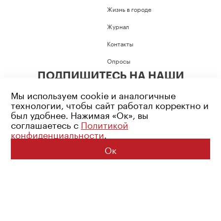
Жизнь в городе
Журнал
Контакты
Опросы
ПОДПИШИТЕСЬ НА НАШИ
СОЦИАЛЬНЫЕ СЕТИ
Мы используем cookie и аналогичные
технологии, чтобы сайт работал корректно и
был удобнее. Нажимая «Ок», вы
соглашаетесь с
Политикой
конфиденциальности
.
Возрастное ограничение: 16+
Политика конфиденциальности
Ок
© 2026 Все права защищены