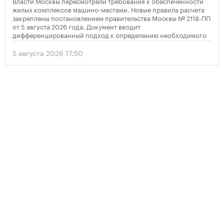
Власти Москвы пересмотрели требования к обеспеченности
жилых комплексов машино-местами. Новые правила расчета
закреплены постановлением правительства Москвы № 2118-ПП
от 5 августа 2026 года. Документ вводит
дифференцированный подход к определению необходимого
количества парковок в зависимости от площади квартир и
устанавливает переходный период для уже согласованных
5 августа 2026 17:50
проектов.