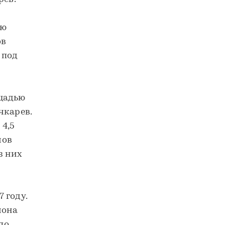
ию
ов
 под
ощадью
чкарев.
4,5
мов
з них
 году.
иона
по