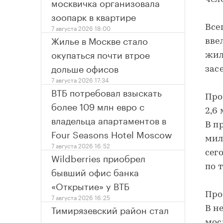
москвичка организовала
зоопарк в квартире
7 августа 2026 18:00
Все
Жилье в Москве стало
вве
окупаться почти втрое
жил
дольше офисов
зас
7 августа 2026 17:34
ВТБ потребовал взыскать
Про
более 109 млн евро с
2,6
владельца апартаментов в
В п
Four Seasons Hotel Moscow
мил
7 августа 2026 16:52
сег
Wildberries приобрел
по 
бывший офис банка
«Открытие» у ВТБ
Про
7 августа 2026 16:25
Тимирязевский район стал
В н
мос