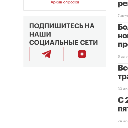
Архив опросов
ре
7 авг
ПОДПИШИТЕСЬ НА
Бо
НАШИ
но
СОЦИАЛЬНЫЕ СЕТИ
пр
6 авг
Вс
тр
30 ию
С 
пя
24 ию