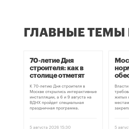
ГЛАВНЫЕ ТЕМЫ
70-летие Дня
Мос
строителя: как в
нор
оют
столице отметят
обе
круглую дату
нов
це
К 70-летию Дня строителя в
Власти
профессионального
пар
утах
Москве открылись интерактивные
требов
.
инсталляции, а 6 и 9 августа на
жилых 
праздника
ВДНХ пройдет специальная
местам
праздничная программа.
закреп
правит
от 5 ав
вводит
5 августа 2026 15:30
5 авгус