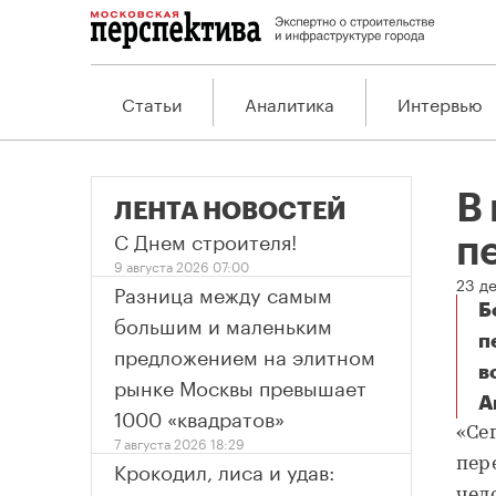
Статьи
Аналитика
Интервью
В
ЛЕНТА НОВОСТЕЙ
С Днем строителя!
п
9 августа 2026 07:00
23 д
Разница между самым
Б
большим и маленьким
п
предложением на элитном
в
рынке Москвы превышает
А
В 
1000 «квадратов»
«Се
7 августа 2026 18:29
Крокодил, лиса и удав:
пер
чел