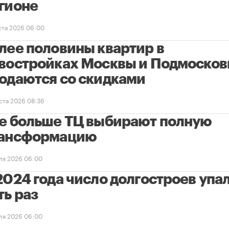
гионе
уста 2026 06:00
лее половины квартир в
востройках Москвы и Подмосков
одаются со скидками
уста 2026 08:36
е больше ТЦ выбирают полную
ансформацию
ля 2026 06:00
2024 года число долгостроев упал
ть раз
ля 2026 06:00