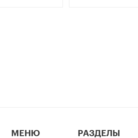
 к определению
метров.
димого количества
ок в зависимости от
и квартир и
вливает переходный
 для уже согласованных
ов.
МЕНЮ
РАЗДЕЛЫ