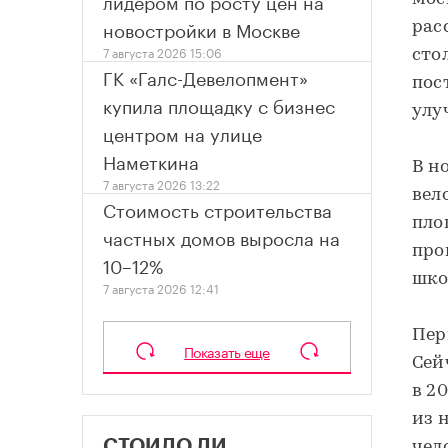
лидером по росту цен на
новостройки в Москве
рас
7 августа 2026 15:06
стол
ГК «Галс-Девелопмент»
пос
купила площадку с бизнес
улу
центром на улице
Наметкина
В н
7 августа 2026 13:22
вел
Стоимость строительства
пло
частных домов выросла на
про
10–12%
шко
7 августа 2026 12:41
Пер
Показать еще
Сей
в 2
из 
СТОИЛО ЛИ
чел