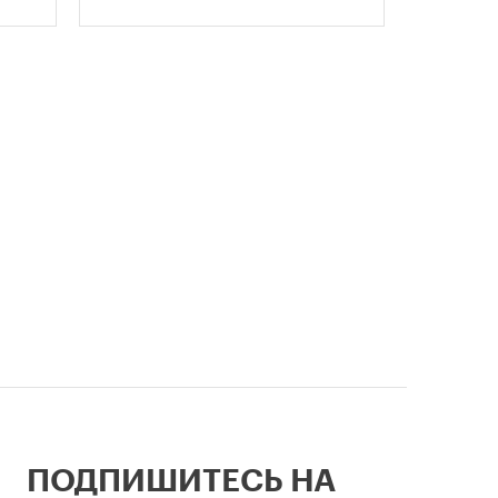
стало открытие Большой
поддерж
спортивной арены «Лужники». С
сообщил
тех пор эти две даты —
профессиональный праздник и
легендарный стадион —
неразрывно связаны в истории
столицы.
ПОДПИШИТЕСЬ НА