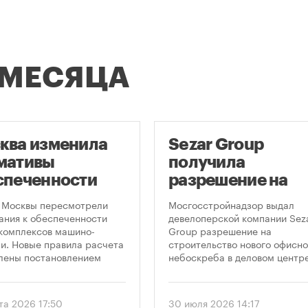
 МЕСЯЦА
ква изменила
Sezar Group
мативы
получила
спеченности
разрешение на
остроек
строительство
 Москвы пересмотрели
Мосгосстройнадзор выдал
ковками
небоскреба в
ания к обеспеченности
девелоперской компании Sez
комплексов машино-
Group разрешение на
«Москва-Сити»
и. Новые правила расчета
строительство нового офисно
лены постановлением
небоскреба в деловом центр
ельства Москвы № 2118-ПП
«Москва-Сити». Проект
густа 2026 года. Документ
предусматривает возведение
 дифференцированный
этажного здания высотой 250
та 2026 17:50
30 июля 2026 14:17