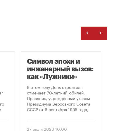
Символ эпохи и
Моск
инженерный вызов:
подд
как «Лужники»
возв
стали символом
леге
В этом году День строителя
Большин
Дня строителя
скул
ar
отмечает 70-летний юбилей.
высказал
Праздник, учреждённый указом
историч
«бал
го
Президиума Верховного Совета
девушки,
Твер
е
СССР от 6 сентября 1955 года,
украшал
впервые отметили 12 августа
Тверской
 52-
1956 года. И главным подарком
голосова
городу к первому Дню строителя
«Активн
27 июля 2026 10:00
6 август