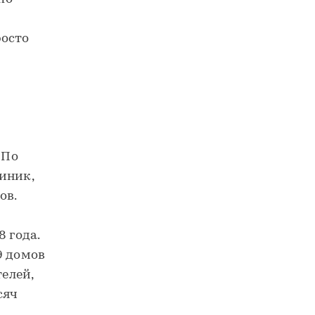
росто
 По
иник,
ов.
 года.
9 домов
телей,
сяч