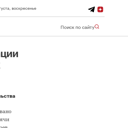
густа, воскресенье
Поиск по сайту
ации
к
льства
овано
сячи
рев.