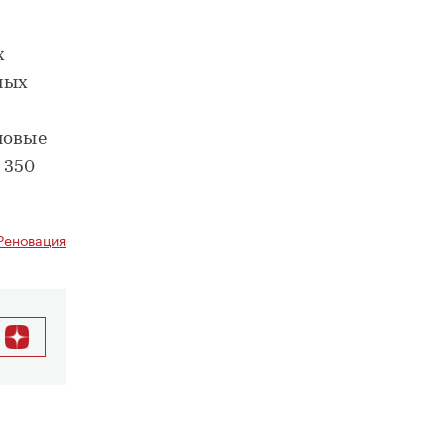
х
ных
новые
 350
Реновация