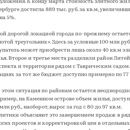
дложения. К концу марта стоимость элитного жил
ербурге достигла 889 тыс. руб. за кв.м, увеличивш
на 5%.
ой дорогой локацией города по-прежнему остает
лотой треугольник». Здесь за условные 100 млн руб
упатель может приобрести лишь около 40 кв.м эл
ья. Второе и третье места разделили район Лите
спекта и территория рядом с Таврическим садом.
ациях за тот же бюджет доступно примерно по 77 
 этом ситуация по районам остается неоднородно
ример, на Каменном острове объем жилья, доступ
млн руб., наоборот, вырос за год с 80 до 97 кв.м.
литики объясняют это завершением продаж в ря
огих проектов и корректировкой цен в отдельны