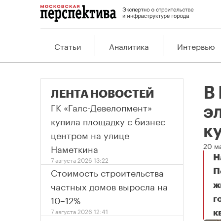
Статьи
Аналитика
Интервью
В
ЛЕНТА НОВОСТЕЙ
ГК «Галс-Девелопмент»
э
купила площадку с бизнес
к
центром на улице
20 м
Наметкина
Н
7 августа 2026 13:22
Стоимость строительства
П
частных домов выросла на
ж
10–12%
г
7 августа 2026 12:41
к