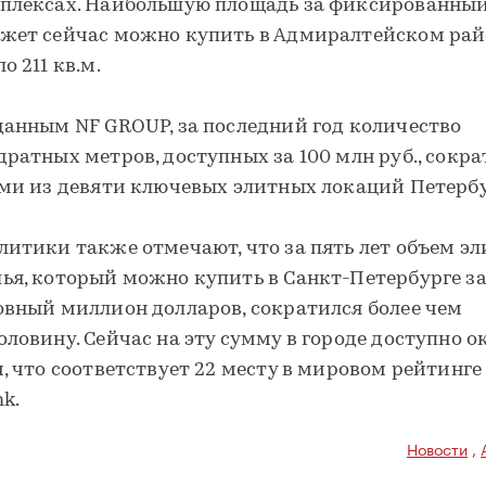
плексах. Наибольшую площадь за фиксированны
жет сейчас можно купить в Адмиралтейском ра
о 211 кв.м.
данным NF GROUP, за последний год количество
дратных метров, доступных за 100 млн руб., сокр
еми из девяти ключевых элитных локаций Петербу
литики также отмечают, что за пять лет объем эл
ья, который можно купить в Санкт-Петербурге з
овный миллион долларов, сократился более чем
оловину. Сейчас на эту сумму в городе доступно о
м, что соответствует 22 месту в мировом рейтинге
nk.
Новости
,