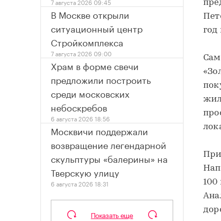
7 августа 2026 09:45
пре
В Москве открыли
Пет
ситуационный центр
год 
Стройкомплекса
7 августа 2026 09:00
Сам
Храм в форме свечи
«Зо
предложили построить
пок
среди московских
жил
небоскребов
про
6 августа 2026 18:56
лок
Москвичи поддержали
возвращение легендарной
При
скульптуры «балерины» на
Нап
Тверскую улицу
100 
6 августа 2026 18:31
Ана
дор
Показать еще