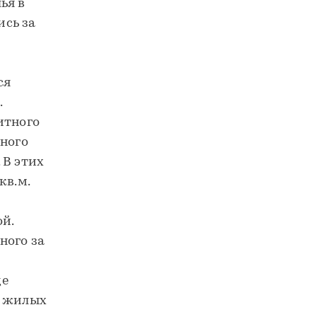
ья в
ись за
ся
.
итного
йного
 В этих
кв.м.
й.
ного за
де
х жилых