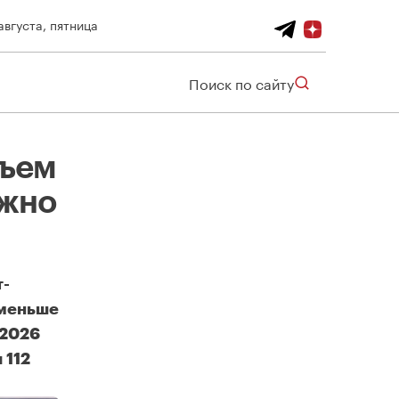
августа, пятница
Поиск по сайту
бъем
ожно
т-
 меньше
 2026
 112
В Петербурге сократился объем элитного жилья, который можно купить за 100 млн рублей