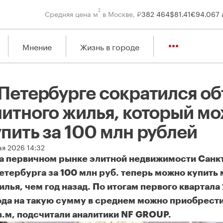
2
Средняя цена м
в Москве, ₽
382 464
$
81.41
€
94.06
7 
Мнение
Жизнь в городе
 Петербурге сократился о
литного жилья, который м
упить за 100 млн рублей
ая 2026 14:32
а первичном рынке элитной недвижимости Санк
етербурга за 100 млн руб. теперь можно купить
илья, чем год назад. По итогам первого квартала
ода на такую сумму в среднем можно приобрести
в.м, подсчитали аналитики NF GROUP.