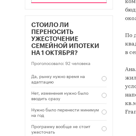
ком
бюд
окол
СТОИЛО ЛИ
ПЕРЕНОСИТЬ
По 
УЖЕСТОЧЕНИЕ
ква
СЕМЕЙНОЙ ИПОТЕКИ
в с
НА 1 ОКТЯБРЯ?
Проголосовало: 92 человека
Ана
Да, рынку нужно время на
жил
адаптацию
усл
Нет, изменения нужно было
нап
вводить сразу
кв.
Нужно было перенести минимум
Fra
на год
Программу вообще не стоит
ужесточать