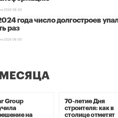
ля 2026 06:00
2024 года число долгостроев упал
ть раз
ля 2026 06:00
 МЕСЯЦА
ar Group
70-летие Дня
учила
строителя: как в
решение на
столице отметят