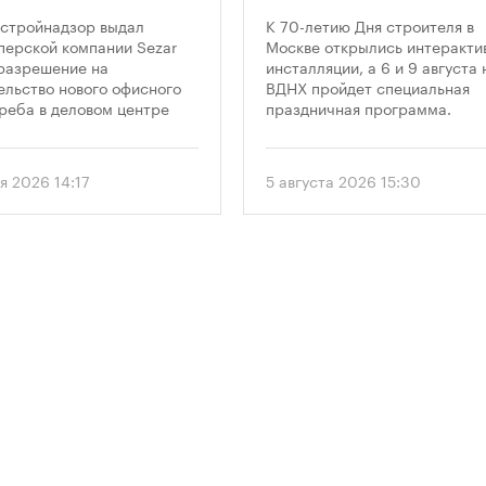
оительство
круглую дату
стройнадзор выдал
К 70-летию Дня строителя в
оскреба в
профессиональн
перской компании Sezar
Москве открылись интеракти
разрешение на
инсталляции, а 6 и 9 августа 
сква-Сити»
праздника
ельство нового офисного
ВДНХ пройдет специальная
реба в деловом центре
праздничная программа.
а-Сити». Проект
матривает возведение 52-
го здания высотой 250
я 2026 14:17
5 августа 2026 15:30
.