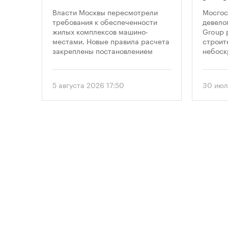
новостроек
стр
це
Власти Москвы пересмотрели
Мосгос
парковками
неб
утах
требования к обеспеченности
девело
.
жилых комплексов машино-
Group 
«Мо
местами. Новые правила расчета
строит
закреплены постановлением
небоск
правительства Москвы № 2118-ПП
«Москв
от 5 августа 2026 года. Документ
предус
вводит дифференцированный
этажно
5 августа 2026 17:50
30 июл
подход к определению
метров
необходимого количества
парковок в зависимости от
площади квартир и
устанавливает переходный
период для уже согласованных
проектов.