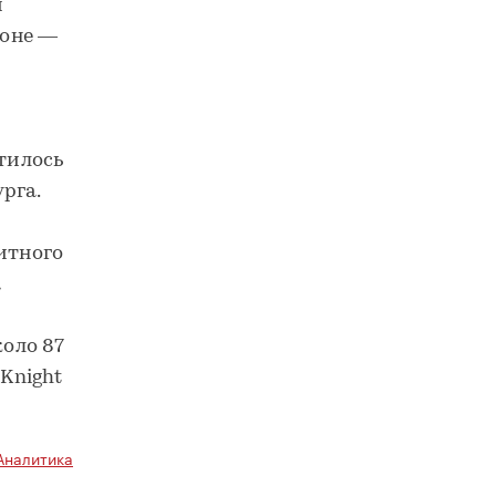
й
йоне —
атилось
рга.
итного
а
коло 87
 Knight
Аналитика