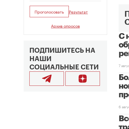
Проголосовать
Результат
Архив опросов
С 
об
ПОДПИШИТЕСЬ НА
ре
НАШИ
7 авг
СОЦИАЛЬНЫЕ СЕТИ
Бо
но
пр
6 авг
Вс
тр