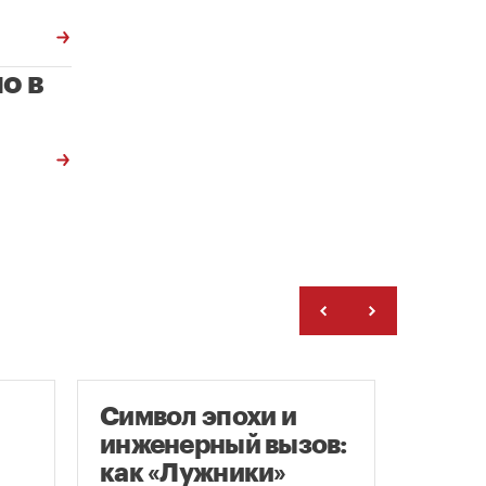
о в
Символ эпохи и
Гайд
инженерный вызов:
«Арх
как «Лужники»
С 23 по 