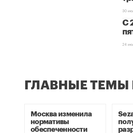
30 ию
С 
пя
24 ию
ГЛАВНЫЕ ТЕМЫ
Москва изменила
Sez
нормативы
пол
оют
обеспеченности
раз