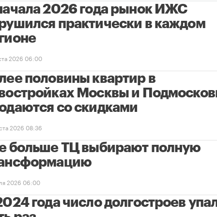
начала 2026 года рынок ИЖС
рушился практически в каждом
гионе
уста 2026 06:00
лее половины квартир в
востройках Москвы и Подмосков
одаются со скидками
уста 2026 08:36
е больше ТЦ выбирают полную
ансформацию
ля 2026 06:00
2024 года число долгостроев упал