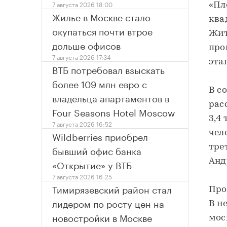
7 августа 2026 18:00
«Пл
Жилье в Москве стало
ква
окупаться почти втрое
Жит
дольше офисов
про
7 августа 2026 17:34
эта
ВТБ потребовал взыскать
более 109 млн евро с
В с
владельца апартаментов в
рас
Four Seasons Hotel Moscow
3,4
7 августа 2026 16:52
чел
Wildberries приобрел
тре
бывший офис банка
Анд
«Открытие» у ВТБ
7 августа 2026 16:25
Тимирязевский район стал
Про
лидером по росту цен на
В н
новостройки в Москве
мос