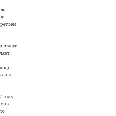
ек.
па
третьем
одлежат
ляет
 ходе
бавил
 году.
иона
по