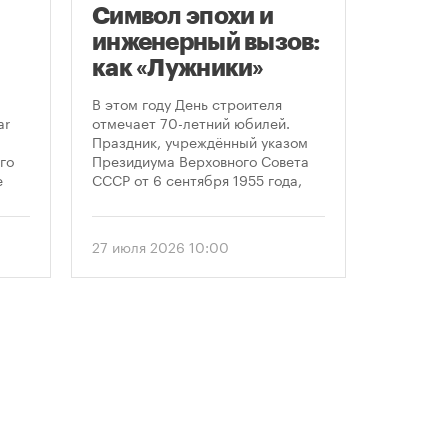
Символ эпохи и
Моск
инженерный вызов:
подд
как «Лужники»
возв
стали символом
леге
В этом году День строителя
Большин
Дня строителя
скул
ar
отмечает 70-летний юбилей.
высказал
Праздник, учреждённый указом
историч
«бал
го
Президиума Верховного Совета
девушки,
Твер
е
СССР от 6 сентября 1955 года,
украшал
впервые отметили 12 августа
Тверской
 52-
1956 года. И главным подарком
голосова
городу к первому Дню строителя
«Активн
27 июля 2026 10:00
6 август
стало открытие Большой
поддерж
спортивной арены «Лужники». С
сообщил
тех пор эти две даты —
профессиональный праздник и
легендарный стадион —
неразрывно связаны в истории
столицы.