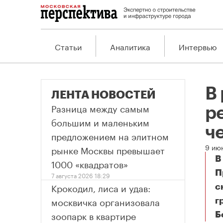
Статьи
Аналитика
Интервью
В
ЛЕНТА НОВОСТЕЙ
Разница между самым
р
большим и маленьким
ч
предложением на элитном
9 ию
рынке Москвы превышает
В
1000 «квадратов»
П
7 августа 2026 18:29
Крокодил, лиса и удав:
с
москвичка организовала
г
зоопарк в квартире
Б
В 