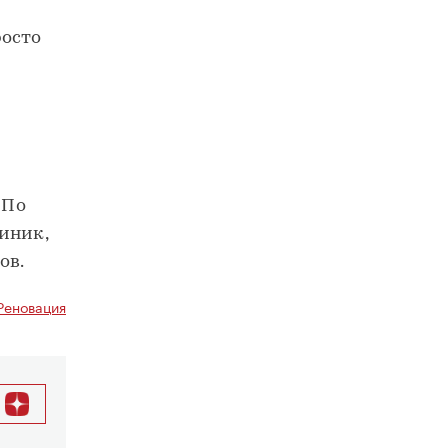
росто
 По
иник,
ов.
Реновация