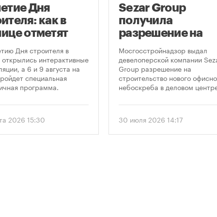
летие Дня
Sezar Group
ителя: как в
получила
лице отметят
разрешение на
глую дату
строительство
етию Дня строителя в
Мосгосстройнадзор выдал
фессионального
небоскреба в
 открылись интерактивные
девелоперской компании Sez
яции, а 6 и 9 августа на
Group разрешение на
здника
«Москва-Сити»
ройдет специальная
строительство нового офисно
ичная программа.
небоскреба в деловом центр
«Москва-Сити». Проект
предусматривает возведение
этажного здания высотой 250
ста 2026 15:30
30 июля 2026 14:17
метров.