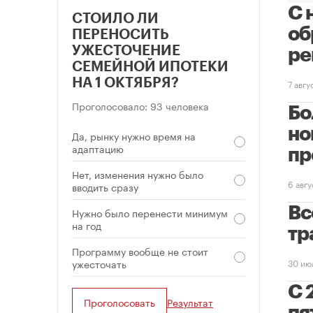
С 
СТОИЛО ЛИ
об
ПЕРЕНОСИТЬ
УЖЕСТОЧЕНИЕ
ре
СЕМЕЙНОЙ ИПОТЕКИ
НА 1 ОКТЯБРЯ?
7 авг
Проголосовало: 93 человека
Бо
но
Да, рынку нужно время на
адаптацию
пр
Нет, изменения нужно было
6 авг
вводить сразу
Вс
Нужно было перенести минимум
на год
тр
Программу вообще не стоит
ужесточать
30 ию
С 
Проголосовать
Результат