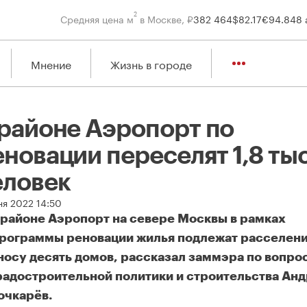
2
Средняя цена м
в Москве, ₽
382 464
$
82.17
€
94.84
8 
Мнение
Жизнь в городе
 районе Аэропорт по
еновации переселят 1,8 ты
еловек
ня 2022 14:50
 районе Аэропорт на севере Москвы в рамках
рограммы реновации жилья подлежат расселен
носу десять домов, рассказал заммэра по вопро
радостроительной политики и строительства Ан
очкарёв.
районе Аэропорт по реновации переселят 1,8 тысяч человек