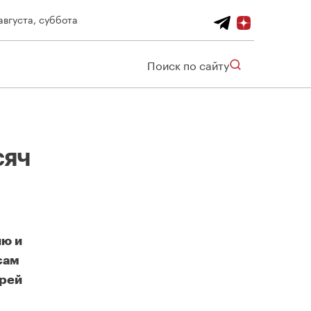
августа, суббота
Поиск по сайту
сяч
ию и
сам
дрей