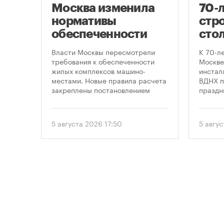
Москва изменила
70-
нормативы
стро
оют
обеспеченности
сто
новостроек
кру
це
Власти Москвы пересмотрели
К 70-л
парковками
про
утах
требования к обеспеченности
Москве
.
жилых комплексов машино-
инсталл
пра
местами. Новые правила расчета
ВДНХ п
закреплены постановлением
праздн
правительства Москвы № 2118-ПП
от 5 августа 2026 года. Документ
вводит дифференцированный
5 августа 2026 17:50
5 авгу
подход к определению
необходимого количества
парковок в зависимости от
площади квартир и
устанавливает переходный
период для уже согласованных
проектов.