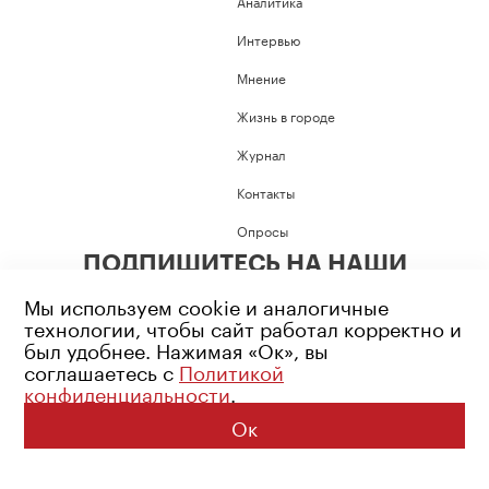
Аналитика
Интервью
Мнение
Жизнь в городе
Журнал
Контакты
Опросы
ПОДПИШИТЕСЬ НА НАШИ
СОЦИАЛЬНЫЕ СЕТИ
Мы используем cookie и аналогичные
технологии, чтобы сайт работал корректно и
был удобнее. Нажимая «Ок», вы
соглашаетесь с
Политикой
конфиденциальности
.
Возрастное ограничение: 16+
Политика конфиденциальности
Ок
© 2026 Все права защищены