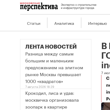
Статьи
Аналитика
Интервью
В
ЛЕНТА НОВОСТЕЙ
Разница между самым
ГО
большим и маленьким
in
предложением на элитном
7 ию
рынке Москвы превышает
С
1000 «квадратов»
п
7 августа 2026 18:29
Крокодил, лиса и удав:
i
москвичка организовала
Р
В 
зоопарк в квартире