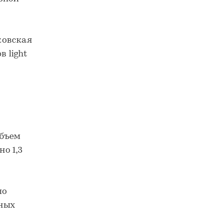
ковская
 light
объем
но 1,3
по
нных