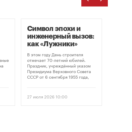
Символ эпохи и
Моск
инженерный вызов:
подд
как «Лужники»
возв
стали символом
леге
В этом году День строителя
Большин
ого
Дня строителя
скул
вные
отмечает 70-летний юбилей.
высказал
на
Праздник, учреждённый указом
историч
«бал
Президиума Верховного Совета
девушки,
Твер
СССР от 6 сентября 1955 года,
украшал
впервые отметили 12 августа
Тверской
1956 года. И главным подарком
голосова
городу к первому Дню строителя
«Активн
27 июля 2026 10:00
6 август
стало открытие Большой
поддерж
спортивной арены «Лужники». С
сообщил
тех пор эти две даты —
профессиональный праздник и
легендарный стадион —
неразрывно связаны в истории