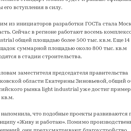
ы его вступления в силу.
им из инициаторов разработки ГОСТа стала Мос
асть. Сейчас в регионе работают восемь комплексов
ustrial общей площадью более 500 тыс. кв.м. Еще 14
щадок суммарной площадью около 800 тыс. кв.м
одятся в стадии строительства.
словам заместителя председателя правительства
ковской области Екатерины Зиновьевой, общий 
сийского рынка light industrial уже достиг пример
 кв.м.
 напомнила, что подобные проекты развиваются 
нципу «Живу и работаю». Помимо производстве
ещений, они предусматривают благоустройство