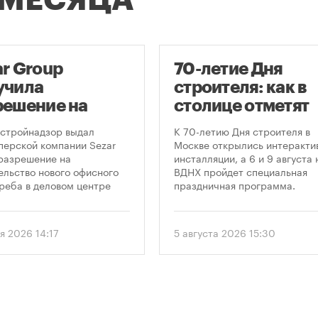
ar Group
70-летие Дня
учила
строителя: как в
решение на
столице отметят
оительство
круглую дату
стройнадзор выдал
К 70-летию Дня строителя в
оскреба в
профессиональн
перской компании Sezar
Москве открылись интеракти
разрешение на
инсталляции, а 6 и 9 августа 
сква-Сити»
праздника
ельство нового офисного
ВДНХ пройдет специальная
реба в деловом центре
праздничная программа.
а-Сити». Проект
матривает возведение 52-
го здания высотой 250
я 2026 14:17
5 августа 2026 15:30
.