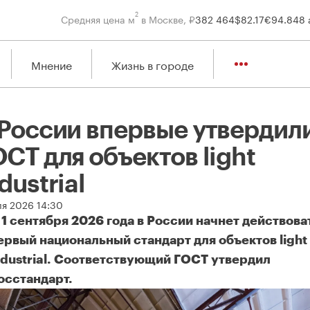
2
Средняя цена м
в Москве, ₽
382 464
$
82.17
€
94.84
8 
Мнение
Жизнь в городе
 России впервые утвердил
СТ для объектов light
dustrial
ля 2026 14:30
 1 сентября 2026 года в России начнет действова
ервый национальный стандарт для объектов light
ndustrial. Соответствующий ГОСТ утвердил
осстандарт.
России впервые утвердили ГОСТ для объектов light industrial