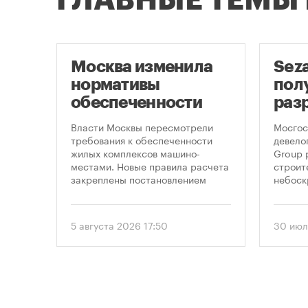
Москва изменила
Sez
скве
нормативы
пол
обеспеченности
раз
фе
новостроек
стр
,
Власти Москвы пересмотрели
Мосгос
 по
парковками
неб
требования к обеспеченности
девело
жилых комплексов машино-
Group 
«Мо
на,
местами. Новые правила расчета
строит
закреплены постановлением
небоск
ечку
правительства Москвы № 2118-ПП
«Москв
омощи
от 5 августа 2026 года. Документ
предус
вводит дифференцированный
этажно
5 августа 2026 17:50
30 июл
подход к определению
метров
необходимого количества
парковок в зависимости от
площади квартир и
устанавливает переходный
период для уже согласованных