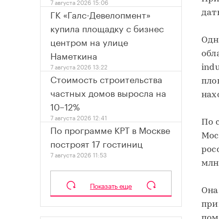
7 августа 2026 15:06
ГК «Галс-Девелопмент»
дат
купила площадку с бизнес
центром на улице
Одн
Наметкина
обл
7 августа 2026 13:22
ind
Стоимость строительства
пло
частных домов выросла на
нах
10–12%
7 августа 2026 12:41
По 
По программе КРТ в Москве
Мос
построят 17 гостиниц
рос
7 августа 2026 11:53
млн
Показать еще
Она
при
пом