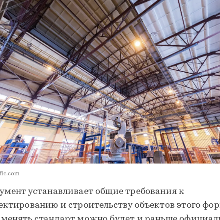
fic.com
умент устанавливает общие требования к
ектированию и строительству объектов этого фор
менять стандарт можно будет и раньше официал