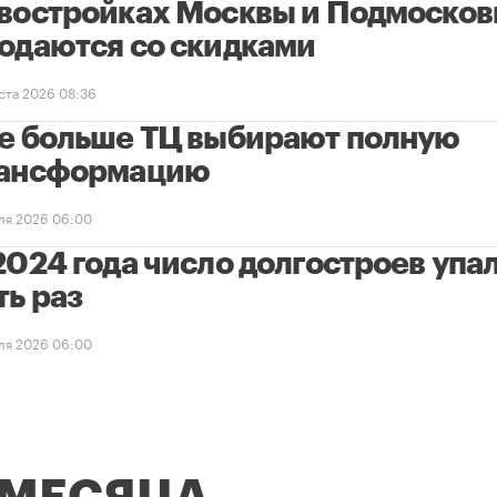
востройках Москвы и Подмосков
одаются со скидками
уста 2026 08:36
е больше ТЦ выбирают полную
ансформацию
ля 2026 06:00
2024 года число долгостроев упал
ть раз
ля 2026 06:00
 МЕСЯЦА