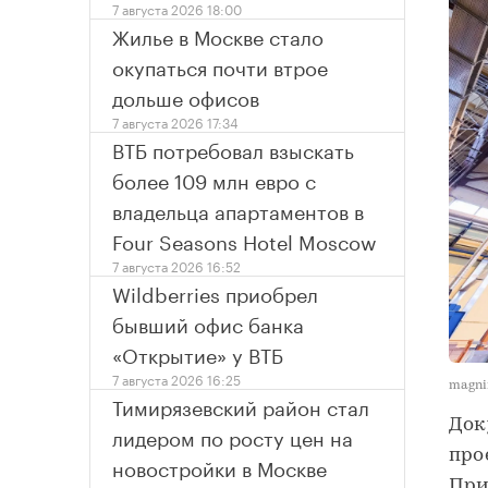
7 августа 2026 18:00
Жилье в Москве стало
окупаться почти втрое
дольше офисов
7 августа 2026 17:34
ВТБ потребовал взыскать
более 109 млн евро с
владельца апартаментов в
Four Seasons Hotel Moscow
7 августа 2026 16:52
Wildberries приобрел
бывший офис банка
«Открытие» у ВТБ
7 августа 2026 16:25
magni
Тимирязевский район стал
Док
лидером по росту цен на
про
новостройки в Москве
При