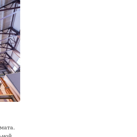
мата.
ьной