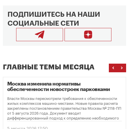
ПОДПИШИТЕСЬ НА НАШИ
СОЦИАЛЬНЫЕ СЕТИ
ГЛАВНЫЕ ТЕМЫ МЕСЯЦА
Москва изменила нормативы
обеспеченности новостроек парковками
Власти Москвы пересмотрели требования к обеспеченности
жилых комплексов машино-местами. Новые правила расчета
закреплены постановлением правительства Москвы № 2118-ПП
от 5 августа 2026 года. Документ вводит
дифференцированный подход к определению необходимого
количества парковок в зависимости от площади квартир и
устанавливает переходный период для уже согласованных
5 августа 2026 17:50