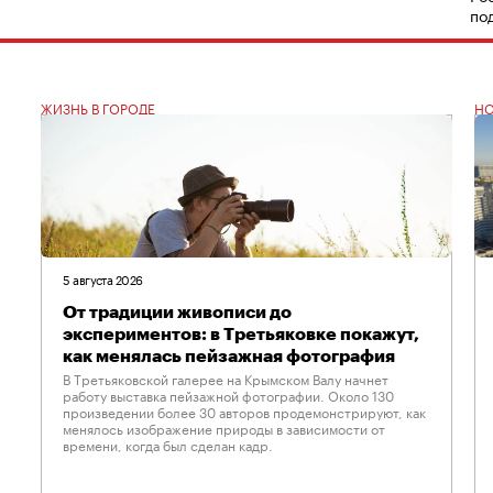
по
ЖИЗНЬ В ГОРОДЕ
Н
5 августа 2026
От традиции живописи до
экспериментов: в Третьяковке покажут,
как менялась пейзажная фотография
В Третьяковской галерее на Крымском Валу начнет
работу выставка пейзажной фотографии. Около 130
произведении более 30 авторов продемонстрируют, как
менялось изображение природы в зависимости от
времени, когда был сделан кадр.