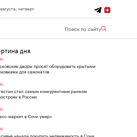
 августа, четверг
Поиск по сайту
артина дня
00
сковские дворы просят оборудовать крытыми
рковками для самокатов
00
гестан стал самым конкурентным рынком
востроек в России
00
асс-маркет в Сочи умер»
00
ссияне начали покупать недвижимость в Сочи