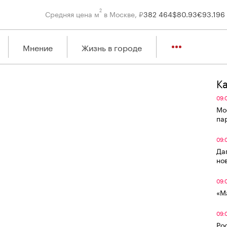
2
Средняя цена м
в Москве, ₽
382 464
$
80.93
€
93.19
6
Мнение
Жизнь в городе
К
09:
Мо
па
09:
Да
но
09:
«М
09:
Ро