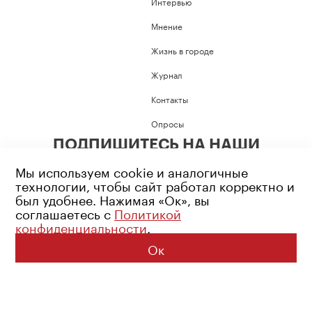
Интервью
Мнение
Жизнь в городе
Журнал
Контакты
Опросы
ПОДПИШИТЕСЬ НА НАШИ
СОЦИАЛЬНЫЕ СЕТИ
Мы используем cookie и аналогичные
технологии, чтобы сайт работал корректно и
был удобнее. Нажимая «Ок», вы
соглашаетесь с
Политикой
конфиденциальности
.
Возрастное ограничение: 16+
Политика конфиденциальности
Ок
© 2026 Все права защищены