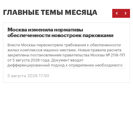
ГЛАВНЫЕ ТЕМЫ МЕСЯЦА
Москва изменила нормативы
обеспеченности новостроек парковками
Власти Москвы пересмотрели требования к обеспеченности
жилых комплексов машино-местами. Новые правила расчета
закреплены постановлением правительства Москвы № 2118-ПП
от 5 августа 2026 года. Документ вводит
дифференцированный подход к определению необходимого
количества парковок в зависимости от площади квартир и
устанавливает переходный период для уже согласованных
5 августа 2026 17:50
проектов.