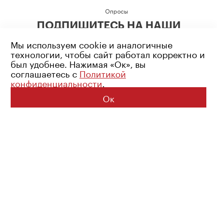
Опросы
ПОДПИШИТЕСЬ НА НАШИ
СОЦИАЛЬНЫЕ СЕТИ
Мы используем cookie и аналогичные
технологии, чтобы сайт работал корректно и
был удобнее. Нажимая «Ок», вы
соглашаетесь с
Политикой
конфиденциальности
.
Возрастное ограничение: 16+
Политика конфиденциальности
Ок
© 2026 Все права защищены