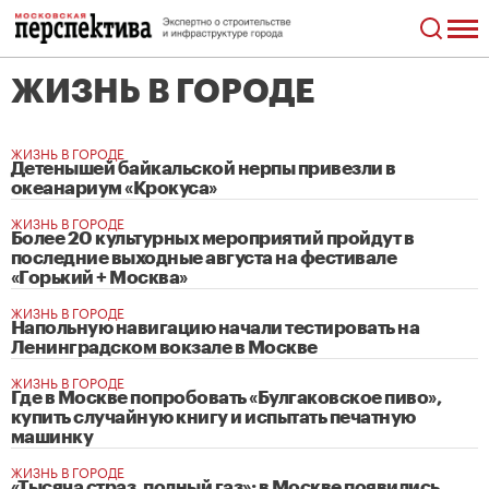
ЖИЗНЬ В ГОРОДЕ
ЖИЗНЬ В ГОРОДЕ
Детенышей байкальской нерпы привезли в
океанариум «Крокуса»
ЖИЗНЬ В ГОРОДЕ
Более 20 культурных мероприятий пройдут в
последние выходные августа на фестивале
«Горький + Москва»
ЖИЗНЬ В ГОРОДЕ
Напольную навигацию начали тестировать на
Ленинградском вокзале в Москве
ЖИЗНЬ В ГОРОДЕ
Где в Москве попробовать «Булгаковское пиво»,
купить случайную книгу и испытать печатную
машинку
ЖИЗНЬ В ГОРОДЕ
«Тысяча страз, полный газ»: в Москве появились