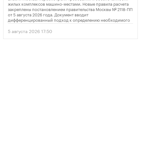
жилых комплексов машино-местами. Новые правила расчета
закреплены постановлением правительства Москвы № 2118-ПП
от 5 августа 2026 года. Документ вводит
дифференцированный подход к определению необходимого
количества парковок в зависимости от площади квартир и
устанавливает переходный период для уже согласованных
5 августа 2026 17:50
проектов.