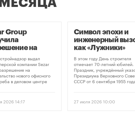
 МЕСЯЦА
ar Group
Символ эпохи и
учила
инженерный вызо
решение на
как «Лужники»
оительство
стали символом
стройнадзор выдал
В этом году День строителя
оскреба в
Дня строителя
перской компании Sezar
отмечает 70-летний юбилей.
разрешение на
Праздник, учреждённый указ
сква-Сити»
ельство нового офисного
Президиума Верховного Сове
реба в деловом центре
СССР от 6 сентября 1955 года
а-Сити». Проект
впервые отметили 12 августа
матривает возведение 52-
1956 года. И главным подарк
го здания высотой 250
городу к первому Дню строит
я 2026 14:17
27 июля 2026 10:00
.
стало открытие Большой
спортивной арены «Лужники»
тех пор эти две даты —
профессиональный праздник
легендарный стадион —
неразрывно связаны в истор