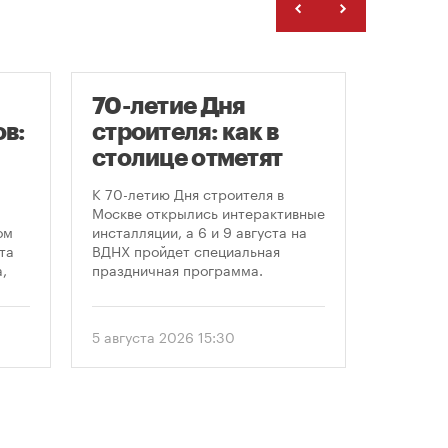
70-летие Дня
Заст
в:
строителя: как в
нача
столице отметят
расп
круглую дату
земе
К 70-летию Дня строителя в
В июле к
профессионального
Москве открылись интерактивные
заключе
ом
инсталляции, а 6 и 9 августа на
договора
праздника
та
ВДНХ пройдет специальная
более че
,
праздничная программа.
сравнен
периодом
ом
50 до 18
еля
статисти
5 августа 2026 15:30
30 июля 
последни
. С
статисти
«ЕРЗ-тре
 и
руководи
девелопе
ии