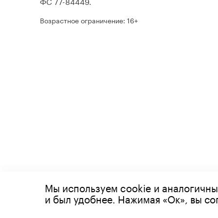
ФС 77-84449.
Возрастное ограничение: 16+
Мы используем cookie и аналогичны
© 2026 Все права защищены
и был удобнее. Нажимая «Ок», вы с