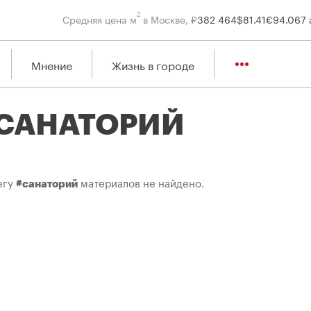
2
Средняя цена м
в Москве, ₽
382 464
$
81.41
€
94.06
7 
Мнение
Жизнь в городе
САНАТОРИЙ
егу
материалов не найдено.
#санаторий