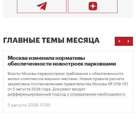
ГЛАВНЫЕ ТЕМЫ МЕСЯЦА
Москва изменила нормативы
обеспеченности новостроек парковками
Власти Москвы пересмотрели требования к обеспеченности
жилых комплексов машино-местами. Новые правила расчета
закреплены постановлением правительства Москвы № 2118-ПП
от 5 августа 2026 года. Документ вводит
дифференцированный подход к определению необходимого
количества парковок в зависимости от площади квартир и
устанавливает переходный период для уже согласованных
5 августа 2026 17:50
проектов.