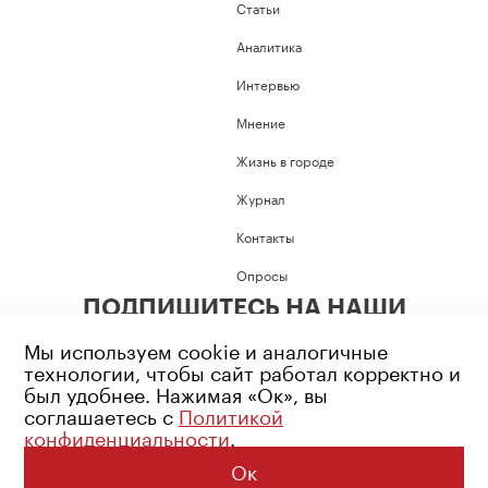
Статьи
Аналитика
Интервью
Мнение
Жизнь в городе
Журнал
Контакты
Опросы
ПОДПИШИТЕСЬ НА НАШИ
СОЦИАЛЬНЫЕ СЕТИ
Мы используем cookie и аналогичные
технологии, чтобы сайт работал корректно и
был удобнее. Нажимая «Ок», вы
соглашаетесь с
Политикой
конфиденциальности
.
Возрастное ограничение: 16+
Политика конфиденциальности
Ок
© 2026 Все права защищены