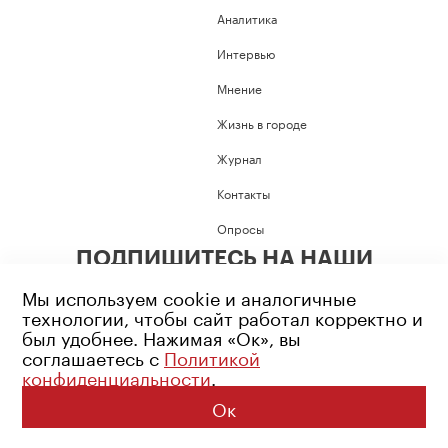
Аналитика
Интервью
Мнение
Жизнь в городе
Журнал
Контакты
Опросы
ПОДПИШИТЕСЬ НА НАШИ
СОЦИАЛЬНЫЕ СЕТИ
Мы используем cookie и аналогичные
технологии, чтобы сайт работал корректно и
был удобнее. Нажимая «Ок», вы
соглашаетесь с
Политикой
конфиденциальности
.
Возрастное ограничение: 16+
Политика конфиденциальности
Ок
© 2026 Все права защищены