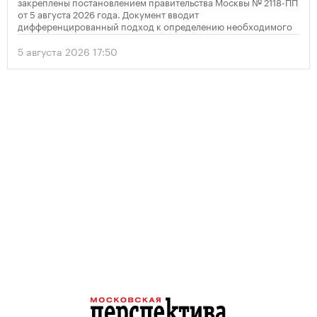
закреплены постановлением правительства Москвы № 2118-ПП
от 5 августа 2026 года. Документ вводит
дифференцированный подход к определению необходимого
количества парковок в зависимости от площади квартир и
устанавливает переходный период для уже согласованных
5 августа 2026 17:50
проектов.