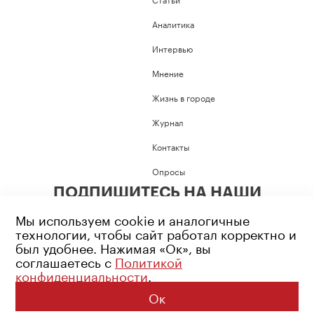
Аналитика
Интервью
Мнение
Жизнь в городе
Журнал
Контакты
Опросы
ПОДПИШИТЕСЬ НА НАШИ
СОЦИАЛЬНЫЕ СЕТИ
Мы используем cookie и аналогичные
технологии, чтобы сайт работал корректно и
был удобнее. Нажимая «Ок», вы
соглашаетесь с
Политикой
конфиденциальности
.
Возрастное ограничение: 16+
Политика конфиденциальности
Ок
© 2026 Все права защищены