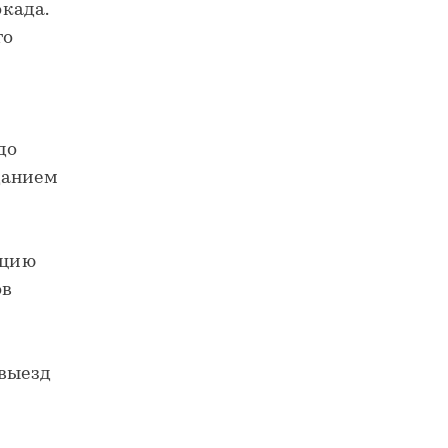
када.
го
до
данием
кцию
ов
 выезд