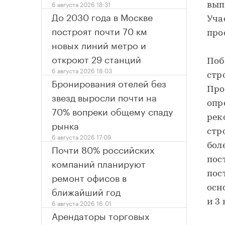
6 августа 2026 18:31
вып
До 2030 года в Москве
Уча
построят почти 70 км
про
новых линий метро и
откроют 29 станций
Поб
6 августа 2026 18:03
стр
Бронирования отелей без
Про
звезд выросли почти на
опр
70% вопреки общему спаду
рек
рынка
стр
6 августа 2026 17:09
бол
Почти 80% российских
пос
компаний планируют
пос
ремонт офисов в
осн
ближайший год
и 3
6 августа 2026 16:01
Арендаторы торговых