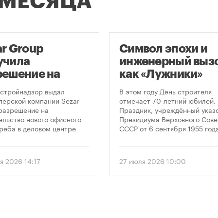
 МЕСЯЦА
ar Group
Символ эпохи и
учила
инженерный вызо
решение на
как «Лужники»
оительство
стали символом
стройнадзор выдал
В этом году День строителя
оскреба в
Дня строителя
перской компании Sezar
отмечает 70-летний юбилей.
разрешение на
Праздник, учреждённый указ
сква-Сити»
ельство нового офисного
Президиума Верховного Сове
реба в деловом центре
СССР от 6 сентября 1955 года
а-Сити». Проект
впервые отметили 12 августа
матривает возведение 52-
1956 года. И главным подарк
го здания высотой 250
городу к первому Дню строит
я 2026 14:17
27 июля 2026 10:00
.
стало открытие Большой
спортивной арены «Лужники»
тех пор эти две даты —
профессиональный праздник
легендарный стадион —
неразрывно связаны в истор