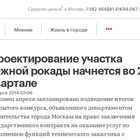
2
Средняя цена м
в Москве, ₽
382 464
$
81.41
€
94.06
7 
Мнение
Жизнь в городе
роектирование участка
жной рокады начнется во 
вартале
оектирование участка Южной рокады начнется во 2-м кварта
арта 2014 07:06
конец апреля запланировано подведение итогов
рытого конкурса, объявленного департаментом
оительства города Москвы на право заключения
ударственного контракта на оказание услуг по
олнению функций технического заказчика с