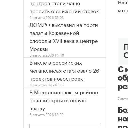
центров стали чаще
Нач
просить о снижении ставок
мил
6 августа 2026 15:03
ДОМ.РФ выставил на торги
палаты Кожевенной
слободы XVII века в центре
Москвы
6 августа 2026 14:49
В июле в российских
С 
мегаполисах стартовало 26
проектов новостроек
об
6 августа 2026 13:38
ре
В Молжаниновском районе
начали строить новую
7 авг
школу
Бо
6 августа 2026 12:29
но
пр