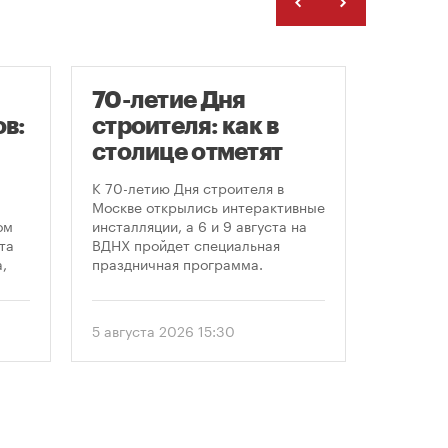
70-летие Дня
Заст
в:
строителя: как в
нача
столице отметят
расп
круглую дату
земе
К 70-летию Дня строителя в
В июле к
профессионального
Москве открылись интерактивные
заключе
ом
инсталляции, а 6 и 9 августа на
договора
праздника
та
ВДНХ пройдет специальная
более че
,
праздничная программа.
сравнен
периодом
ом
50 до 18
еля
статисти
5 августа 2026 15:30
30 июля 
последни
. С
статисти
«ЕРЗ-тре
 и
руководи
девелопе
ии