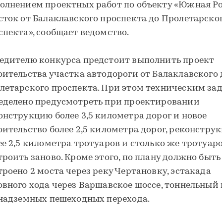
олнением проектных работ по объекту «Южная Ро
сток от Балаклавского проспекта до Пролетарско
спекта», сообщает ведомство.
едителю конкурса предстоит выполнить проект
оительства участка автодороги от Балаклавского 
летарского проспекта. При этом техническим за
еделено предусмотреть при проектировании
онструкцию более 3,5 километра дорог и новое
оительство более 2,5 километра дорог, реконстру
ее 2,5 километра тротуаров и столько же тротуар
троить заново. Кроме этого, по плану должно быть
троено 2 моста через реку Чертановку, эстакада
овного хода через Варшавское шоссе, тоннельный
 надземных пешеходных перехода.