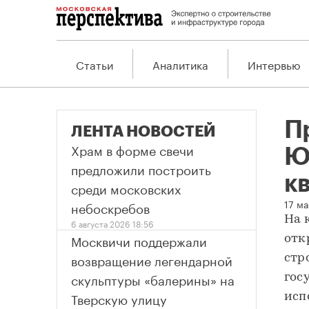
Статьи
Аналитика
Интервью
П
ЛЕНТА НОВОСТЕЙ
Храм в форме свечи
Ю
предложили построить
к
среди московских
Пр
17 м
небоскребов
На 
6 августа 2026 18:56
Москвичи поддержали
отк
возвращение легендарной
стр
скульптуры «балерины» на
гос
Тверскую улицу
исп