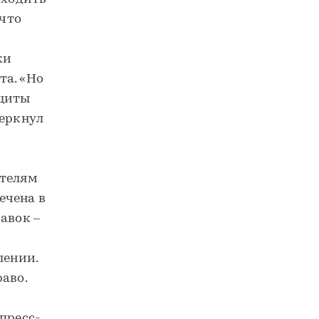
 что
ки
та. «Но
ащиты
черкнул
ителям
ечена в
авок –
лении.
аво.
пресс-