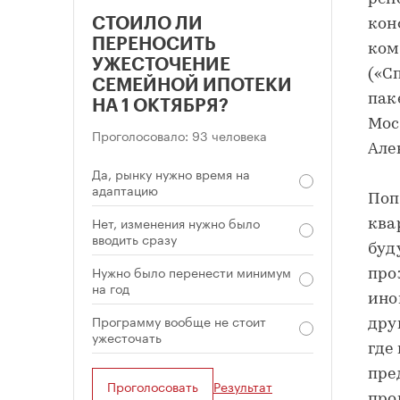
СТОИЛО ЛИ
кон
ПЕРЕНОСИТЬ
ком
УЖЕСТОЧЕНИЕ
(«С
СЕМЕЙНОЙ ИПОТЕКИ
пак
НА 1 ОКТЯБРЯ?
Мос
Проголосовало: 93 человека
Але
Да, рынку нужно время на
адаптацию
Поп
Нет, изменения нужно было
ква
вводить сразу
буд
Нужно было перенести минимум
про
на год
ино
Программу вообще не стоит
дру
ужесточать
где
пре
Проголосовать
Результат
про