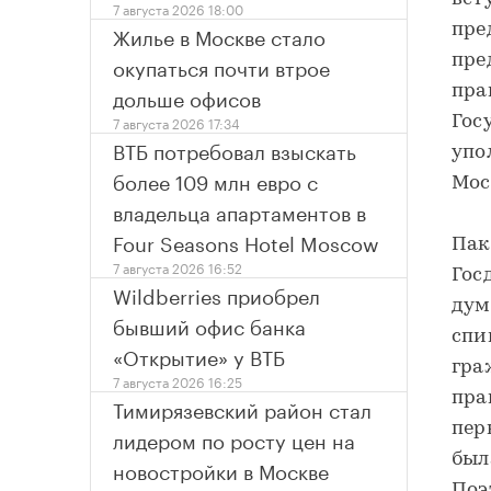
7 августа 2026 18:00
Жилье в Москве стало
пре
окупаться почти втрое
пре
дольше офисов
пра
7 августа 2026 17:34
Гос
ВТБ потребовал взыскать
упо
более 109 млн евро с
Мос
владельца апартаментов в
Four Seasons Hotel Moscow
Пак
7 августа 2026 16:52
Гос
Wildberries приобрел
дум
бывший офис банка
спи
«Открытие» у ВТБ
гра
7 августа 2026 16:25
пра
Тимирязевский район стал
пер
лидером по росту цен на
был
новостройки в Москве
Поэ