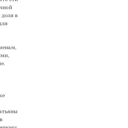
очной
 доля в
для
менам,
ми,
е.
в
же
Татьяны
в
енному