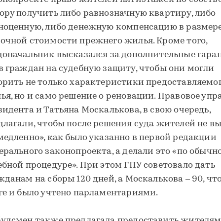
ору получить либо равнозначную квартиру, либо
ноценную, либо денежную компенсацию в размер
очной стоимости прежнего жилья. Кроме того,
доначальник высказался за дополнительные гара
в граждан на судебную защиту, чтобы они могли
орить не только характеристики предоставляемо
ья, но и само решение о реновации. Правовое упр
зидента и Татьяна Москалькова, в свою очередь,
длагали, чтобы после решения суда жителей не в
медленно», как было указанно в первой редакции
ерального законопроекта, а делали это «по обычн
ебной процедуре». При этом ГПУ советовало дать
жданам на сборы 120 дней, а Москалькова – 90, что
ге и было учтено парламентариями.
удсмен также предлагала предоставить жителя