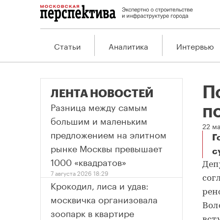
Статьи
Аналитика
Интервью
П
ЛЕНТА НОВОСТЕЙ
Разница между самым
п
большим и маленьким
22 ма
предложением на элитном
Г
рынке Москвы превышает
с
По
1000 «квадратов»
Деп
7 августа 2026 18:29
сог
Крокодил, лиса и удав:
рен
москвичка организовала
Вол
зоопарк в квартире
вст