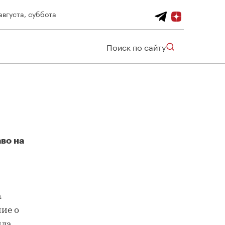
августа, суббота
Поиск по сайту
во на
а
ие о
ила