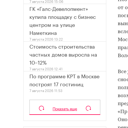
7 августа 2026 15:06
ГК «Галс-Девелопмент»
от 
купила площадку с бизнес
пос
центром на улице
вын
Наметкина
всл
7 августа 2026 13:22
Мос
Стоимость строительства
пра
частных домов выросла на
Вол
10–12%
7 августа 2026 12:41
Все
По программе КРТ в Москве
сно
построят 17 гостиниц
пол
7 августа 2026 11:53
воз
пре
Показать еще
«Пр
Оно
рен