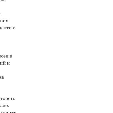
в
ания
дента и
сен в
ций и
ав
оторого
ало.
уходить