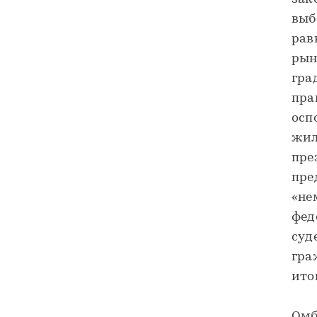
выб
рав
рын
гра
пра
осп
жил
пре
пре
«не
фед
суд
гра
ито
Омб