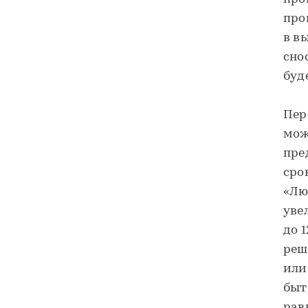
про
в в
сно
буд
Пер
мож
пре
сро
«Лю
уве
до 
реш
или
быт
рав