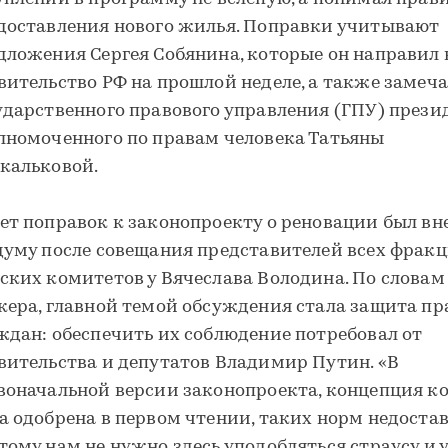
доставления нового жилья. Поправки учитывают
дложения Сергея Собянина, которые он направил 
вительство РФ на прошлой неделе, а также замеч
ударственного правового управления (ГПУ) прези
лномоченного по правам человека Татьяны
кальковой.
ет поправок к законопроекту о реновации был вне
думу после совещания представителей всех фрак
ских комитетов у Вячеслава Володина. По словам
кера, главной темой обсуждения стала защита пр
ждан: обеспечить их соблюдение потребовал от
вительства и депутатов Владимир Путин. «В
воначальной версии законопроекта, концепция к
а одобрена в первом чтении, таких норм недостав
тому нам не нужно здесь уподобляться страусу и 