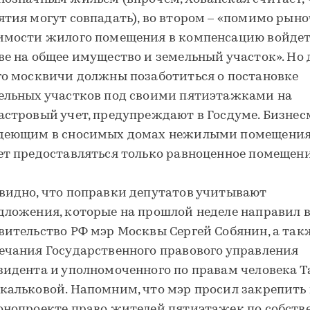
ятия могут совпадать), во втором – «помимо рын
имости жилого помещения в компенсацию войдет
ве на общее имущество и земельный участок». Но 
го москвичи должны позаботиться о постановке
ельных участков под своими пятиэтажками на
астровый учет, предупреждают в Госдуме. Бизнес
деющим в сносимых домах нежилыми помещения
ет предоставляться только равноценное помещени
видно, что поправки депутатов учитывают
дложения, которые на прошлой неделе направил 
вительство РФ мэр Москвы Сергей Собянин, а так
ечания Государственного правового управления
зидента и уполномоченного по правам человека 
кальковой. Напомним, что мэр просил закрепить 
онопроекте право жителей пятиэтажек по собств