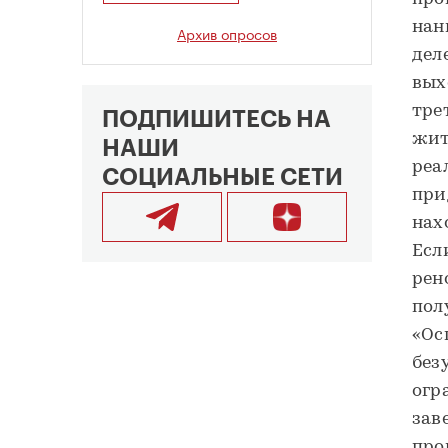
нан
Архив опросов
дел
вых
тре
ПОДПИШИТЕСЬ НА
жит
НАШИ
реа
СОЦИАЛЬНЫЕ СЕТИ
при
нах
Есл
рен
пол
«Ос
без
огр
зав
про