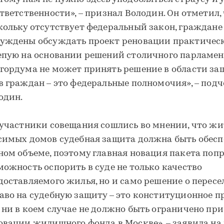
ответственности», – признал Володин. Он отметил,
кольку отсутствует федеральный закон, граждане
уждены обсуждать проект реновации практичес
епую на основании решений столичного парламен
гордума не может принять решение в области з
в граждан – это федеральные полномочия», – под
один.
 участники совещания сошлись во мнении, что ж
симых домов судебная защита должна быть обесп
ном объеме, поэтому главная новация пакета попр
можность оспорить в суде не только качество
доставляемого жилья, но и само решение о пересе
аво на судебную защиту – это конституционное пр
 ни в коем случае не должно быть ограничено при
овации жилищного фонда в Москве», – заявила на 