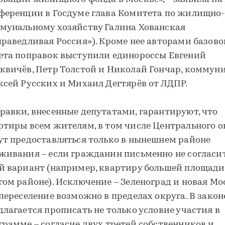
ференции в Госдуме глава Комитета по жилищно
мунальному хозяйству Галина Хованская
праведливая Россия»). Кроме нее авторами базово
ета поправок выступили единороссы Евгений
квичёв, Петр Толстой и Николай Гончар, коммун
ксей Русских и Михаил Дегтярёв от ЛДПР.
равки, внесенные депутатами, гарантируют, что
ртиры всем жителям, в том числе Центрального о
ут предоставляться только в нынешнем районе
живания – если гражданин письменно не согласи
й вариант (например, квартиру большей площади,
гом районе). Исключение – Зеленоград и новая Мо
 переселение возможно в пределах округа. В закон
длагается прописать не только условие участия в
грамме – согласие двух третей собственников и