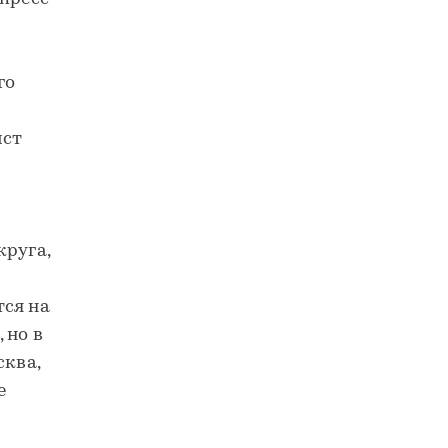
-
го
ист
круга,
тся на
 но в
сква,
е