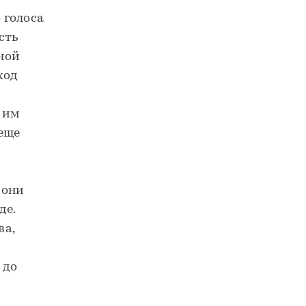
 голоса
сть
дной
ход
 им
 еще
 они
де.
ва,
 до