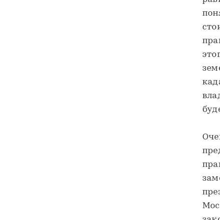
пон
сто
пра
это
зем
кад
вла
буд
Оче
пре
пра
зам
пре
Мос
зак