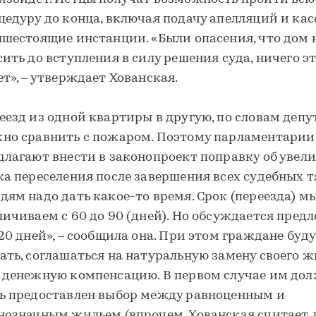
цедуру до конца, включая подачу апелляций и ка
ышестоящие инстанции. «Были опасения, что дом 
сить до вступления в силу решения суда, ничего эт
ет», – утверждает Хованская.
еезд из одной квартиры в другую, по словам депу
но сравнить с пожаром. Поэтому парламентарии
длагают внести в законопроект поправку об увел
ка переселения после завершения всех судебных т
дям надо дать какое-то время. Срок (переезда) м
личиваем с 60 до 90 (дней). Но обсуждается пред
120 дней», – сообщила она. При этом граждане буд
ать, соглашаться на натуральную замену своего 
 денежную компенсацию. В первом случае им до
ь предоставлен выбор между равноценным и
нозначным жильем (впрочем, Хованская считает, 