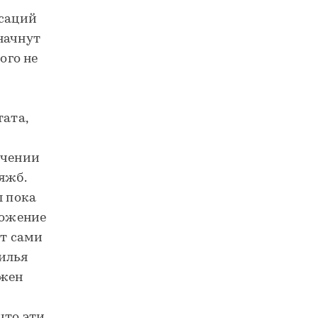
ссаций
начнут
ого не
тата,
ичении
яжб.
ы пока
ложение
ут сами
жилья
лжен
что эти