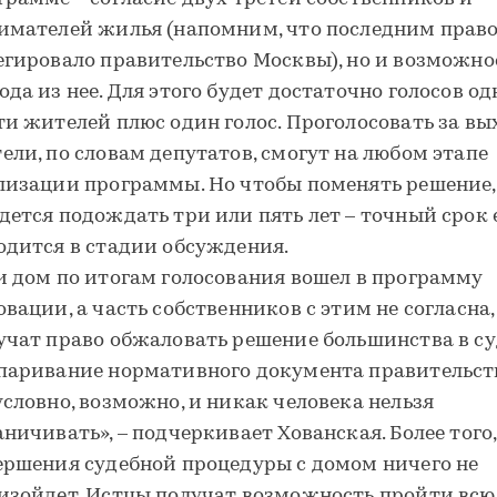
имателей жилья (напомним, что последним право
егировало правительство Москвы), но и возможно
ода из нее. Для этого будет достаточно голосов о
ти жителей плюс один голос. Проголосовать за вы
ели, по словам депутатов, смогут на любом этапе
лизации программы. Но чтобы поменять решение,
дется подождать три или пять лет – точный срок
одится в стадии обсуждения.
и дом по итогам голосования вошел в программу
овации, а часть собственников с этим не согласна,
учат право обжаловать решение большинства в су
паривание нормативного документа правительст
условно, возможно, и никак человека нельзя
аничивать», – подчеркивает Хованская. Более того,
ершения судебной процедуры с домом ничего не
изойдет. Истцы получат возможность пройти всю