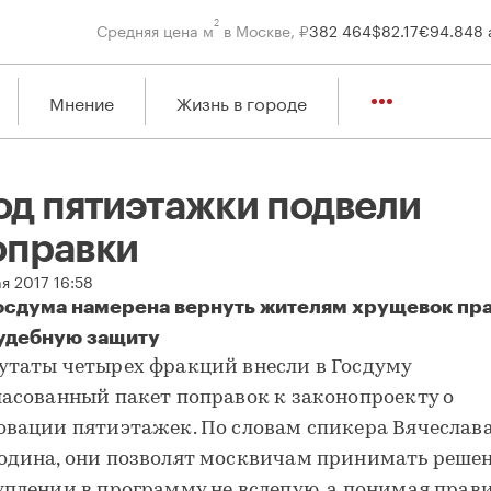
2
Средняя цена м
в Москве, ₽
382 464
$
82.17
€
94.84
8 
Мнение
Жизнь в городе
од пятиэтажки подвели
оправки
я 2017 16:58
осдума намерена вернуть жителям хрущевок пра
удебную защиту
д пятиэтажки подвели поправки
утаты четырех фракций внесли в Госдуму
ласованный пакет поправок к законопроекту о
овации пятиэтажек. По словам спикера Вячеслав
одина, они позволят москвичам принимать решен
уплении в программу не вслепую, а понимая прав