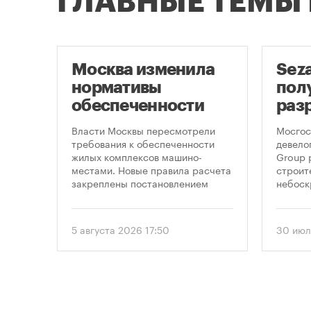
ГЛАВНЫЕ ТЕМЫ
Москва изменила
Sez
нормативы
пол
оют
обеспеченности
раз
новостроек
стр
це
Власти Москвы пересмотрели
Мосгос
парковками
неб
утах
требования к обеспеченности
девело
.
жилых комплексов машино-
Group 
«Мо
местами. Новые правила расчета
строит
закреплены постановлением
небоск
правительства Москвы № 2118-ПП
«Москв
от 5 августа 2026 года. Документ
предус
вводит дифференцированный
этажно
5 августа 2026 17:50
30 июл
подход к определению
метров
необходимого количества
парковок в зависимости от
площади квартир и
устанавливает переходный
период для уже согласованных