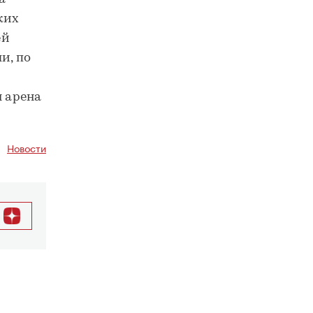
ких
ей
и, по
я арена
Новости