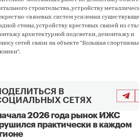
итального строительства, устройству металличес
екрестно-связевых систем усиления существующ
адной стены, устройству крестовых связей из стал
онтажу архитектурной подсветки, демонтажу и
еносу сетей связи на объекте "Большая спортивна
жники".
ПОДЕЛИТЬСЯ В
СОЦИАЛЬНЫХ СЕТЯХ
начала 2026 года рынок ИЖС
рушился практически в каждом
гионе