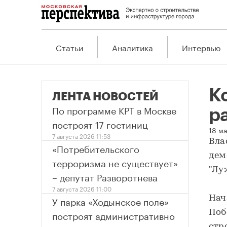
Статьи
Аналитика
Интервью
К
ЛЕНТА НОВОСТЕЙ
По программе КРТ в Москве
р
построят 17 гостиниц
Ко
18 м
7 августа 2026 11:53
Вла
«Потребительского
дем
терроризма не существует»
"Лу
– депутат Разворотнева
7 августа 2026 11:00
У парка «Ходынское поле»
Нач
построят административно
Поб
стр