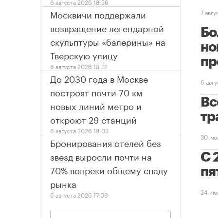
6 августа 2026 18:56
Москвичи поддержали
7 авг
возвращение легендарной
Бо
скульптуры «балерины» на
но
Тверскую улицу
пр
6 августа 2026 18:31
До 2030 года в Москве
6 авг
построят почти 70 км
Вс
новых линий метро и
тр
откроют 29 станций
6 августа 2026 18:03
30 ию
Бронирования отелей без
звезд выросли почти на
С 
70% вопреки общему спаду
пя
рынка
24 ию
6 августа 2026 17:09