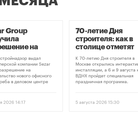
 МЕСЯЦА
ar Group
70-летие Дня
учила
строителя: как в
решение на
столице отметят
оительство
круглую дату
стройнадзор выдал
К 70-летию Дня строителя в
оскреба в
профессиональн
перской компании Sezar
Москве открылись интеракти
разрешение на
инсталляции, а 6 и 9 августа 
сква-Сити»
праздника
ельство нового офисного
ВДНХ пройдет специальная
реба в деловом центре
праздничная программа.
а-Сити». Проект
матривает возведение 52-
го здания высотой 250
я 2026 14:17
5 августа 2026 15:30
.