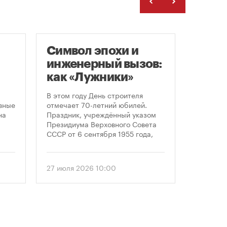
Символ эпохи и
Гайд
инженерный вызов:
«Арх
как «Лужники»
С 23 по 
стали символом
Никола-
В этом году День строителя
области 
ого
Дня строителя
вные
отмечает 70-летний юбилей.
современ
на
Праздник, учреждённый указом
архитект
Президиума Верховного Совета
этом год
СССР от 6 сентября 1955 года,
«Маршру
впервые отметили 12 августа
Организ
1956 года. И главным подарком
гостям о
городу к первому Дню строителя
27 июля 2026 10:00
24 июля 
маршруто
стало открытие Большой
как боль
спортивной арены «Лужники». С
простран
тех пор эти две даты —
перформ
профессиональный праздник и
объекты 
легендарный стадион —
единого 
неразрывно связаны в истории
главные 