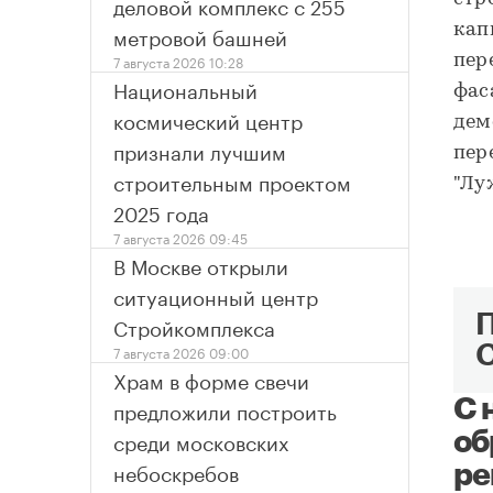
деловой комплекс с 255
метровой башней
кап
7 августа 2026 10:28
пер
Национальный
фас
космический центр
дем
признали лучшим
пер
строительным проектом
"Лу
2025 года
7 августа 2026 09:45
В Москве открыли
ситуационный центр
Стройкомплекса
7 августа 2026 09:00
Храм в форме свечи
предложили построить
С 
среди московских
об
небоскребов
ре