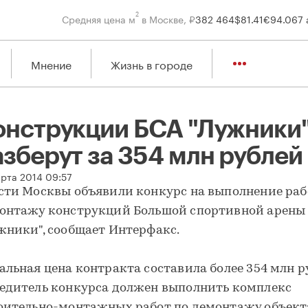
2
Средняя цена м
в Москве, ₽
382 464
$
81.41
€
94.06
7 
Мнение
Жизнь в городе
онструкции БСА "Лужники
азберут за 354 млн рублей
нструкции БСА "Лужники" разберут за 354 млн рублей
арта 2014 09:57
сти Москвы объявили конкурс на выполнение раб
онтажу конструкций Большой спортивной арены
жники", сообщает Интерфакс.
альная цена контракта составила более 354 млн р
едитель конкурса должен выполнить комплекс
оительно-монтажных работ по демонтажу объект