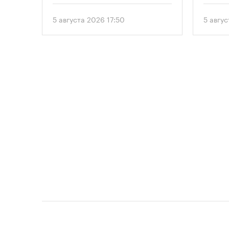
от 5 августа 2026 года. Документ
вводит дифференцированный
5 августа 2026 17:50
5 авгу
подход к определению
необходимого количества
парковок в зависимости от
площади квартир и
устанавливает переходный
период для уже согласованных
проектов.