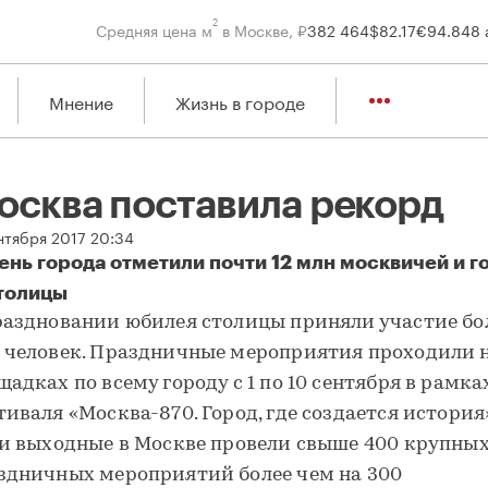
2
Средняя цена м
в Москве, ₽
382 464
$
82.17
€
94.84
8 
Мнение
Жизнь в городе
осква поставила рекорд
ентября 2017 20:34
ень города отметили почти 12 млн москвичей и г
толицы
осква поставила рекорд
раздновании юбилея столицы приняли участие бол
 человек. Праздничные мероприятия проходили 
щадках по всему городу с 1 по 10 сентября в рамка
тиваля «Москва-870. Город, где создается история»
ти выходные в Москве провели свыше 400 крупны
здничных мероприятий более чем на 300