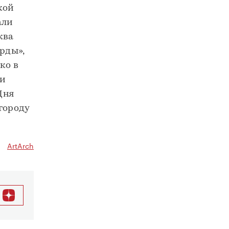
кой
али
ква
рды»,
ко в
ли
Дня
городу
ArtArch