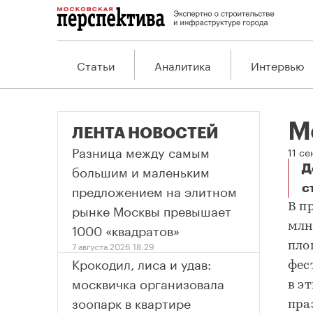
Статьи
Аналитика
Интервью
М
ЛЕНТА НОВОСТЕЙ
Разница между самым
11 с
большим и маленьким
Д
предложением на элитном
с
М
рынке Москвы превышает
В п
1000 «квадратов»
млн
7 августа 2026 18:29
пло
Крокодил, лиса и удав:
фес
москвичка организовала
в э
зоопарк в квартире
пра