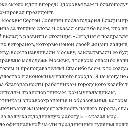
 же смело идти вперед! Здоровья вам и благополуч
юмировал президент.
 Москвы Сергей Собянин поблагодарил Владими
ина за теплые слова и сказал спасибо всем, кто в
й вклад в развитие столицы. «Сегодня я поздравл
их ветеранов, которые ценой своей жизни защи
кву, восстанавливали Москву, закладывали ее буд
дравляю молодежь Москвы, я говорю спасибо ва
телям и преподавателям! Спасибо всем, кто созда
ущество и экономику нашего города! Я не могу не 
ва благодарности работникам городского хозяйст
оителям, транспортникам, коммунальщикам,
отникам здравоохранения и образования, которы
спечивают жизнедеятельность нашего города, спа
 за вашу каждодневную работу!» – сказал мэр.
ле официальной части праздничные гулянья пош