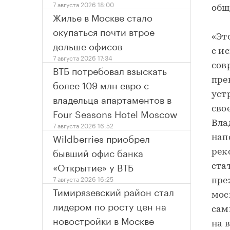
7 августа 2026 18:00
общ
Жилье в Москве стало
окупаться почти втрое
«Эт
дольше офисов
с и
7 августа 2026 17:34
сов
ВТБ потребовал взыскать
пре
более 109 млн евро с
уст
владельца апартаментов в
сво
Four Seasons Hotel Moscow
Вла
7 августа 2026 16:52
Wildberries приобрел
нап
бывший офис банка
рек
«Открытие» у ВТБ
ста
7 августа 2026 16:25
пре
Тимирязевский район стал
мос
лидером по росту цен на
сам
новостройки в Москве
на 