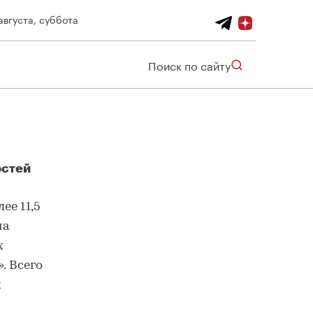
августа, суббота
Поиск по сайту
остей
ее 11,5
на
х
. Всего
х