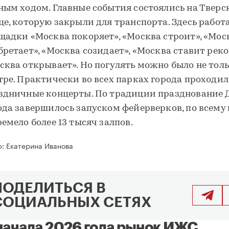
ным ходом. Главные события состоялись на Тверс
це, которую закрыли для транспорта. Здесь работ
щадки «Москва покоряет», «Москва строит», «Мос
бретает», «Москва созидает», «Москва ставит реко
сква открывает». Но погулять можно было не толь
тре. Практически во всех парках города проходи
здничные концерты. По традиции празднование 
ода завершилось запуском фейерверков, по всему 
ремело более 13 тысяч залпов.
р:
Екатерина Иванова
ПОДЕЛИТЬСЯ В
СОЦИАЛЬНЫХ СЕТЯХ
начала 2026 года рынок ИЖС