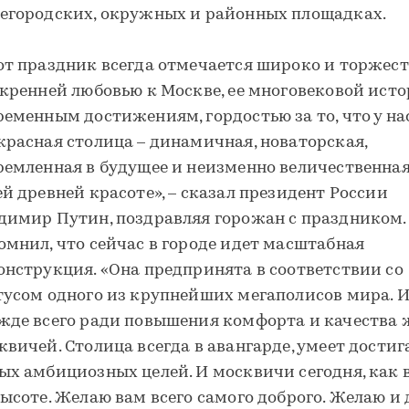
егородских, окружных и районных площадках.
от праздник всегда отмечается широко и торжест
скренней любовью к Москве, ее многовековой ист
ременным достижениям, гордостью за то, что у на
красная столица – динамичная, новаторская,
ремленная в будущее и неизменно величественная
ей древней красоте», – сказал президент России
димир Путин, поздравляя горожан с праздником.
омнил, что сейчас в городе идет масштабная
онструкция. «Она предпринята в соответствии со
тусом одного из крупнейших мегаполисов мира. 
жде всего ради повышения комфорта и качества
квичей. Столица всегда в авангарде, умеет достиг
ых амбициозных целей. И москвичи сегодня, как в
высоте. Желаю вам всего самого доброго. Желаю и