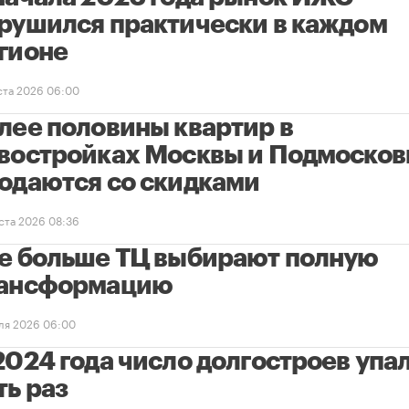
рушился практически в каждом
гионе
уста 2026 06:00
лее половины квартир в
востройках Москвы и Подмосков
одаются со скидками
уста 2026 08:36
е больше ТЦ выбирают полную
ансформацию
ля 2026 06:00
2024 года число долгостроев упал
ть раз