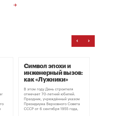
Символ эпохи и
Моск
инженерный вызов:
подд
как «Лужники»
возв
стали символом
леге
В этом году День строителя
Большин
Дня строителя
скул
ar
отмечает 70-летний юбилей.
высказал
Праздник, учреждённый указом
историч
«бал
го
Президиума Верховного Совета
девушки,
Твер
е
СССР от 6 сентября 1955 года,
украшал
впервые отметили 12 августа
Тверской