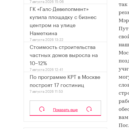
7 августа 2026 15:06
так
ГК «Галс-Девелопмент»
рез
купила площадку с бизнес
Мэр
центром на улице
Пут
Наметкина
сво
7 августа 2026 13:22
Стоимость строительства
наш
частных домов выросла на
Мос
10–12%
поз
7 августа 2026 12:41
учи
По программе КРТ в Москве
мог
построят 17 гостиниц
сло
7 августа 2026 11:53
стр
раб
Показать еще
обе
вам
Пос