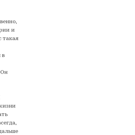
венно,
ории и
с такая
 в
 Он
И
 жизни
ать
сегда,
 дальше