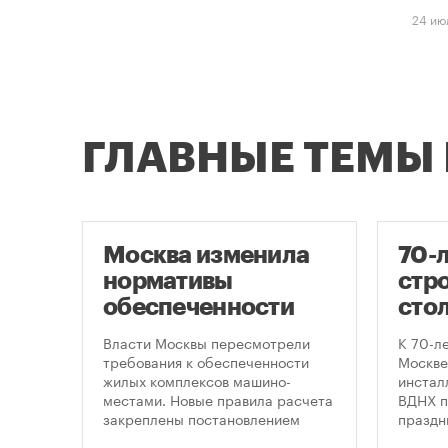
24 ию
ГЛАВНЫЕ ТЕМЫ
Москва изменила
70-
нормативы
стро
оют
обеспеченности
сто
новостроек
кру
це
Власти Москвы пересмотрели
К 70-л
парковками
про
утах
требования к обеспеченности
Москве
.
жилых комплексов машино-
инсталл
пра
местами. Новые правила расчета
ВДНХ п
закреплены постановлением
праздн
правительства Москвы № 2118-ПП