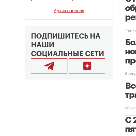
об
Архив опросов
ре
7 авг
ПОДПИШИТЕСЬ НА
Бо
НАШИ
но
СОЦИАЛЬНЫЕ СЕТИ
пр
6 авг
Вс
тр
30 ию
С 
пя