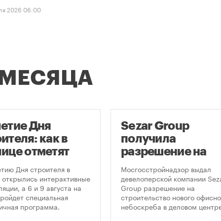
ля 2026 06:00
 МЕСЯЦА
летие Дня
Sezar Group
ителя: как в
получила
лице отметят
разрешение на
глую дату
строительство
етию Дня строителя в
Мосгосстройнадзор выдал
фессионального
небоскреба в
 открылись интерактивные
девелоперской компании Sez
яции, а 6 и 9 августа на
Group разрешение на
здника
«Москва-Сити»
ройдет специальная
строительство нового офисно
ичная программа.
небоскреба в деловом центр
«Москва-Сити». Проект