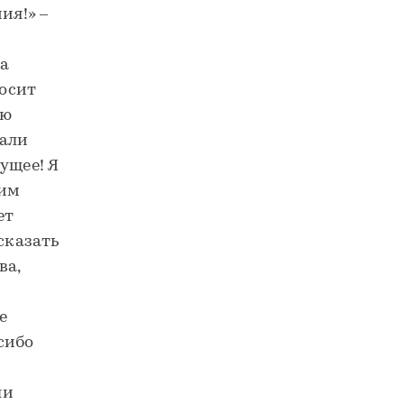
ия!» –
ра
носит
яю
щали
ущее! Я
шим
ет
сказать
ва,
е
сибо
ли