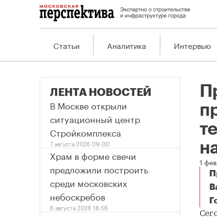
Статьи
Аналитика
Интервью
П
ЛЕНТА НОВОСТЕЙ
В Москве открыли
п
ситуационный центр
т
Стройкомплекса
7 августа 2026 09:00
н
Храм в форме свечи
1 фев
предложили построить
П
среди московских
В
небоскребов
Г
6 августа 2026 18:56
Сег