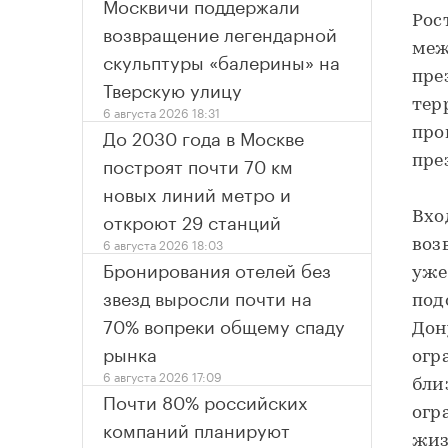
Москвичи поддержали
Рос
возвращение легендарной
меж
скульптуры «балерины» на
пре
Тверскую улицу
тер
6 августа 2026 18:31
До 2030 года в Москве
про
построят почти 70 км
пре
новых линий метро и
откроют 29 станций
Вхо
6 августа 2026 18:03
воз
Бронирования отелей без
уже
звезд выросли почти на
под
70% вопреки общему спаду
Дон
рынка
огр
6 августа 2026 17:09
бли
Почти 80% российских
огр
компаний планируют
жиз