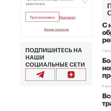
ужесточать
Проголосовать
Результат
С 
Архив опросов
об
ре
ПОДПИШИТЕСЬ НА
7 авг
НАШИ
Бо
СОЦИАЛЬНЫЕ СЕТИ
но
пр
6 авг
Вс
тр