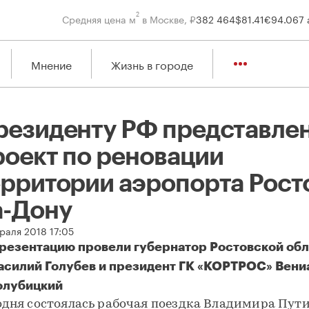
2
Средняя цена м
в Москве, ₽
382 464
$
81.41
€
94.06
7 
Мнение
Жизнь в городе
резиденту РФ представле
роект по реновации
ерритории аэропорта Рост
а-Дону
раля 2018 17:05
резентацию провели губернатор Ростовской обл
асилий Голубев и президент ГК «КОРТРОС» Вен
олубицкий
одня состоялась рабочая поездка Владимира Пути