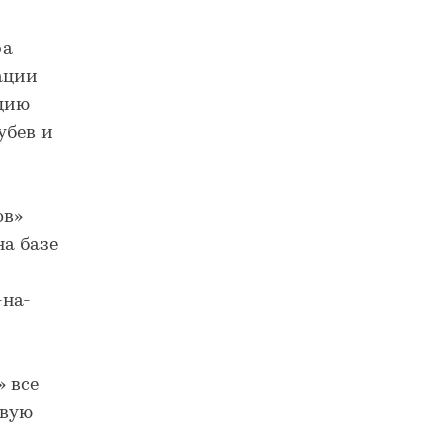
ра
ации
ацию
убев и
ов»
на базе
-на-
 все
овую