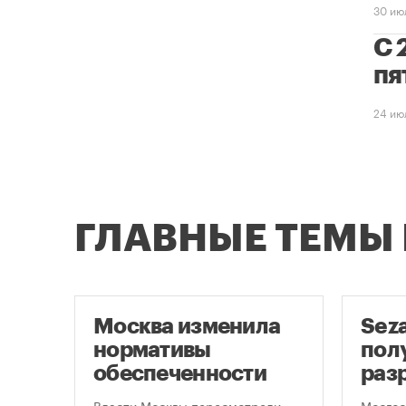
30 ию
С 
пя
24 ию
ГЛАВНЫЕ ТЕМЫ
Москва изменила
Sez
нормативы
пол
оют
обеспеченности
раз
новостроек
стр
це
Власти Москвы пересмотрели
Мосгос