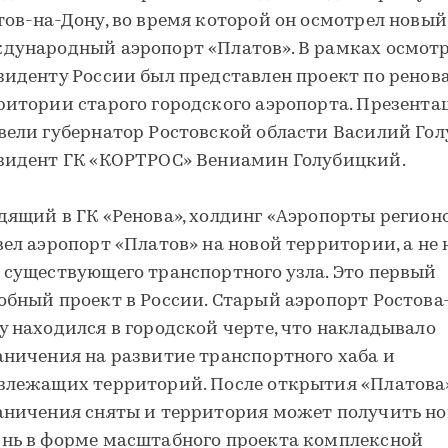
тов-на-Дону, во время которой он осмотрел новый
дународный аэропорт «Платов». В рамках осмот
зиденту России был представлен проект по ренов
ритории старого городского аэропорта. Презент
вели губернатор Ростовской области Василий Гол
зидент ГК «КОРТРОС» Вениамин Голубицкий.
дящий в ГК «Ренова», холдинг «Аэропорты регион
вел аэропорт «Платов» на новой территории, а не 
 существующего транспортного узла. Это первый
обный проект в России. Старый аэропорт Ростова
у находился в городской черте, что накладывало
аничения на развитие транспортного хаба и
злежащих территорий. После открытия «Платова»
аничения сняты и территория может получить н
нь в форме масштабного проекта комплексной