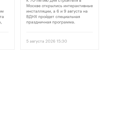
области 
профессионального
Москве открылись интерактивные
современ
ом
инсталляции, а 6 и 9 августа на
праздника
архитект
та
ВДНХ пройдет специальная
этом год
,
праздничная программа.
«Маршру
Организ
ом
гостям о
еля
5 августа 2026 15:30
24 июля 
маршруто
как боль
. С
простран
перформ
 и
объекты 
единого 
ии
главные 