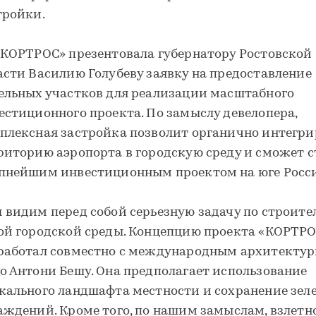
тройки.
«КОРТРОС» презентовала губернатору Ростовской
асти Василию Голубеву заявку на предоставление
ельных участков для реализации масштабного
естиционного проекта. По замыслу девелопера,
плексная застройка позволит органично интегри
риторию аэропорта в городскую среду и сможет с
пнейшим инвестиционным проектом на юге Росс
 видим перед собой серьезную задачу по строите
ой городской среды. Концепцию проекта «КОРТР
работал совместно с международным архитекту
о Антони Бешу. Она предполагает использование
кального ландшафта местности и сохранение зел
аждений. Кроме того, по нашим замыслам, взлетн