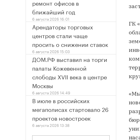
ремонт офисов в
зас
ближайший год
6 августа 2026 16:01
ГК 
Арендаторы торговых
обл
центров стали чаще
зем
просить о снижении ставок
инв
6 августа 2026 15:03
ДОМ.РФ выставил на торги
ком
палаты Кожевенной
тер
слободы XVII века в центре
кру
Москвы
6 августа 2026 14:49
«Мы
В июле в российских
нов
мегаполисах стартовало 26
раз
проектов новостроек
бюр
6 августа 2026 13:38
уни
нас