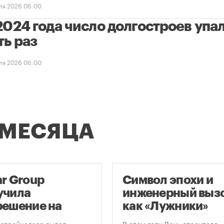
ля 2026 06:00
2024 года число долгостроев упал
ть раз
ля 2026 06:00
 МЕСЯЦА
ar Group
Символ эпохи и
учила
инженерный вызо
решение на
как «Лужники»
оительство
стали символом
стройнадзор выдал
В этом году День строителя