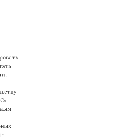
ровать
тать
ии.
льству
ОС»
рным
еных
о-