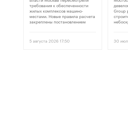
парковками
неб
утах
требования к обеспеченности
девело
.
жилых комплексов машино-
Group 
«Мо
местами. Новые правила расчета
строит
закреплены постановлением
небоск
правительства Москвы № 2118-ПП
«Москв
от 5 августа 2026 года. Документ
предус
вводит дифференцированный
этажно
5 августа 2026 17:50
30 июл
подход к определению
метров
необходимого количества
парковок в зависимости от
площади квартир и
устанавливает переходный
период для уже согласованных
проектов.