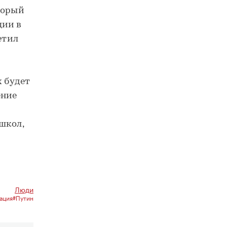
торый
ции в
етил
х будет
ение
школ,
Люди
ация
#Путин