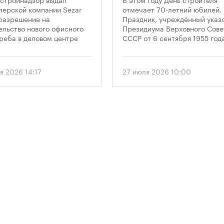
оскреба в
Дня строителя
перской компании Sezar
отмечает 70-летний юбилей.
разрешение на
Праздник, учреждённый указ
сква-Сити»
ельство нового офисного
Президиума Верховного Сове
реба в деловом центре
СССР от 6 сентября 1955 года
а-Сити». Проект
впервые отметили 12 августа
матривает возведение 52-
1956 года. И главным подарк
го здания высотой 250
городу к первому Дню строит
я 2026 14:17
27 июля 2026 10:00
.
стало открытие Большой
спортивной арены «Лужники»
тех пор эти две даты —
профессиональный праздник
легендарный стадион —
неразрывно связаны в истор
столицы.