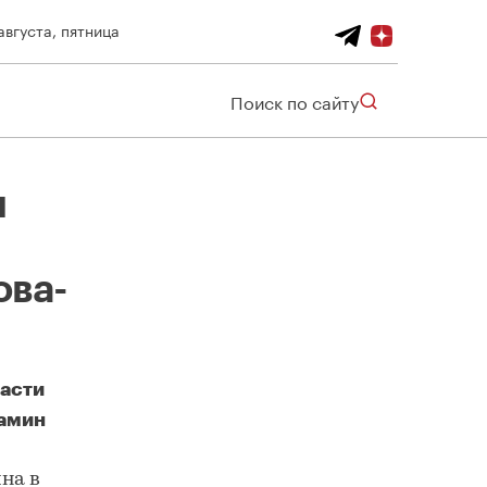
августа, пятница
Поиск по сайту
н
ова-
асти
иамин
Президенту РФ представлен проект по реновации территории аэропорта Ростова-на-Дону
на в