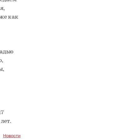
я,
же как
щадью
,
ы,
17
лет.
Новости