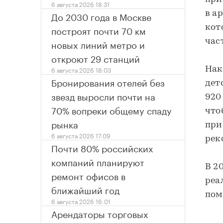
6 августа 2026 18:31
До 2030 года в Москве
в а
построят почти 70 км
кот
новых линий метро и
час
откроют 29 станций
6 августа 2026 18:03
Нак
Бронирования отелей без
дет
звезд выросли почти на
920
70% вопреки общему спаду
что
рынка
при
6 августа 2026 17:09
рек
Почти 80% российских
компаний планируют
В 2
ремонт офисов в
реа
ближайший год
пом
6 августа 2026 16:01
Арендаторы торговых