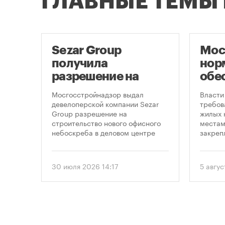
ГЛАВНЫЕ ТЕМЫ
ло
Sezar Group
Мос
ало
получила
нор
разрешение на
обе
строительство
нов
Мосгосстройнадзор выдал
Власти
небоскреба в
пар
пенно
девелоперской компании Sezar
требов
лемных
Group разрешение на
жилых 
«Москва-Сити»
 раз
строительство нового офисного
местам
в
небоскреба в деловом центре
закреп
1
«Москва-Сити». Проект
правит
предусматривает возведение 52-
от 5 ав
строя,
этажного здания высотой 250
вводит
30 июля 2026 14:17
5 авгус
метров.
подход
необхо
парков
торые
площад
ту
устана
период