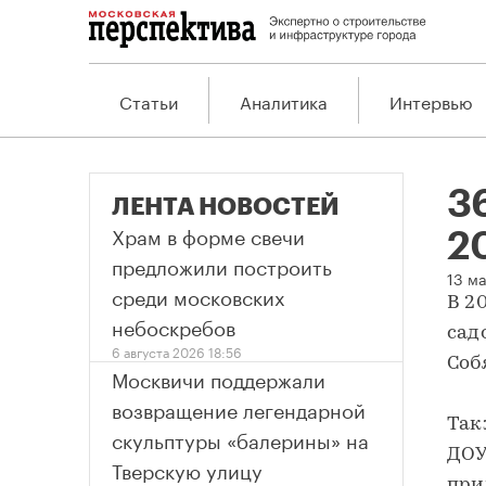
Статьи
Аналитика
Интервью
36
ЛЕНТА НОВОСТЕЙ
Храм в форме свечи
2
предложили построить
36
13 ма
среди московских
В 2
небоскребов
сад
6 августа 2026 18:56
Соб
Москвичи поддержали
возвращение легендарной
Так
скульптуры «балерины» на
ДОУ
Тверскую улицу
при