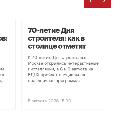
70-летие Дня
Заст
в:
строителя: как в
нача
столице отметят
расп
круглую дату
земе
К 70-летию Дня строителя в
В июле к
профессионального
Москве открылись интерактивные
заключе
ом
инсталляции, а 6 и 9 августа на
договора
праздника
та
ВДНХ пройдет специальная
более че
,
праздничная программа.
сравнен
периодом
ом
50 до 18
еля
статисти
5 августа 2026 15:30
30 июля 
последни
. С
статисти
«ЕРЗ-тре
 и
руководи
девелопе
ии