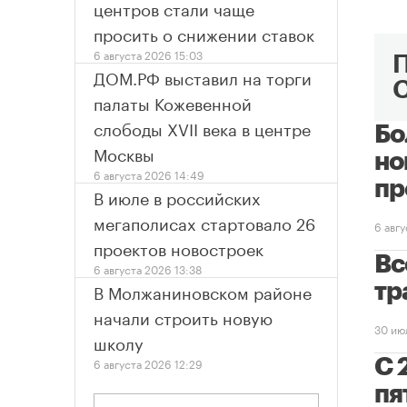
центров стали чаще
просить о снижении ставок
6 августа 2026 15:03
ДОМ.РФ выставил на торги
палаты Кожевенной
слободы XVII века в центре
Бо
Москвы
но
6 августа 2026 14:49
пр
В июле в российских
мегаполисах стартовало 26
6 авг
проектов новостроек
Вс
6 августа 2026 13:38
В Молжаниновском районе
тр
начали строить новую
30 ию
школу
6 августа 2026 12:29
С 
пя