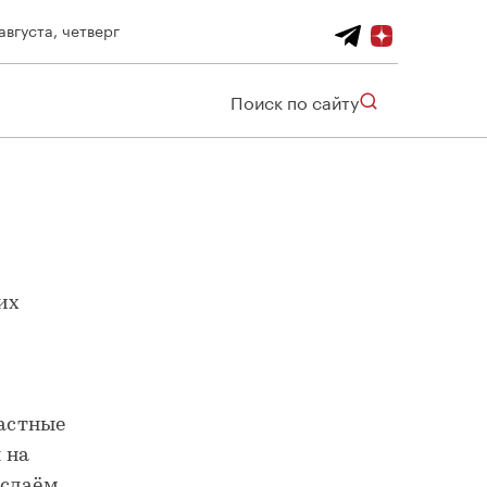
августа, четверг
Поиск по сайту
их
частные
 на
 сдаём