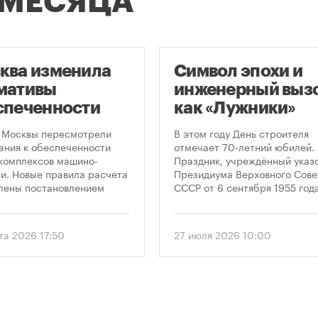
 МЕСЯЦА
ква изменила
Символ эпохи и
мативы
инженерный вызо
спеченности
как «Лужники»
остроек
стали символом
 Москвы пересмотрели
В этом году День строителя
ковками
Дня строителя
ания к обеспеченности
отмечает 70-летний юбилей.
комплексов машино-
Праздник, учреждённый указ
и. Новые правила расчета
Президиума Верховного Сове
лены постановлением
СССР от 6 сентября 1955 года
ельства Москвы № 2118-ПП
впервые отметили 12 августа
густа 2026 года. Документ
1956 года. И главным подарк
 дифференцированный
городу к первому Дню строит
та 2026 17:50
27 июля 2026 10:00
 к определению
стало открытие Большой
димого количества
спортивной арены «Лужники»
ок в зависимости от
тех пор эти две даты —
и квартир и
профессиональный праздник
вливает переходный
легендарный стадион —
 для уже согласованных
неразрывно связаны в истор