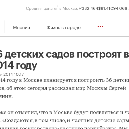
2
Средняя цена м
в Москве, ₽
382 464
$
81.41
€
94.06
6 
Мнение
Жизнь в городе
 детских садов построят в
014 году
 детских садов построят в 2014 году
я 2014 10:17
014 году в Москве планируется построить 36 детск
ов, об этом сегодня рассказал мэр Москвы Сергей
янин.
же он отметил, что в Москве будут появляться и 
. «Создаются, в том числе, и частные детские сады
нципах государствено-частного партнёрства. Мы