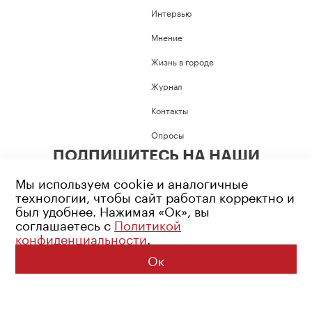
Интервью
Мнение
Жизнь в городе
Журнал
Контакты
Опросы
ПОДПИШИТЕСЬ НА НАШИ
СОЦИАЛЬНЫЕ СЕТИ
Мы используем cookie и аналогичные
технологии, чтобы сайт работал корректно и
был удобнее. Нажимая «Ок», вы
соглашаетесь с
Политикой
конфиденциальности
.
Возрастное ограничение: 16+
Политика конфиденциальности
Ок
© 2026 Все права защищены