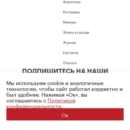
Аналитика
Интервью
Мнение
Жизнь в городе
Журнал
Контакты
Опросы
ПОДПИШИТЕСЬ НА НАШИ
СОЦИАЛЬНЫЕ СЕТИ
Мы используем cookie и аналогичные
технологии, чтобы сайт работал корректно и
был удобнее. Нажимая «Ок», вы
соглашаетесь с
Политикой
конфиденциальности
.
Возрастное ограничение: 16+
Политика конфиденциальности
Ок
© 2026 Все права защищены