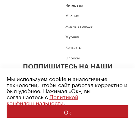
Интервью
Мнение
Жизнь в городе
Журнал
Контакты
Опросы
ПОДПИШИТЕСЬ НА НАШИ
СОЦИАЛЬНЫЕ СЕТИ
Мы используем cookie и аналогичные
технологии, чтобы сайт работал корректно и
был удобнее. Нажимая «Ок», вы
соглашаетесь с
Политикой
конфиденциальности
.
Возрастное ограничение: 16+
Политика конфиденциальности
Ок
© 2026 Все права защищены