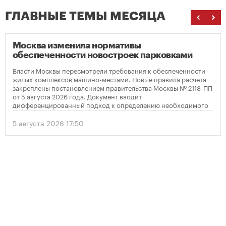
ГЛАВНЫЕ ТЕМЫ МЕСЯЦА
Москва изменила нормативы
обеспеченности новостроек парковками
Власти Москвы пересмотрели требования к обеспеченности
жилых комплексов машино-местами. Новые правила расчета
закреплены постановлением правительства Москвы № 2118-ПП
от 5 августа 2026 года. Документ вводит
дифференцированный подход к определению необходимого
количества парковок в зависимости от площади квартир и
устанавливает переходный период для уже согласованных
5 августа 2026 17:50
проектов.