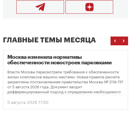
ГЛАВНЫЕ ТЕМЫ МЕСЯЦА
Москва изменила нормативы
обеспеченности новостроек парковками
Власти Москвы пересмотрели требования к обеспеченности
жилых комплексов машино-местами. Новые правила расчета
закреплены постановлением правительства Москвы № 2118-ПП
от 5 августа 2026 года. Документ вводит
дифференцированный подход к определению необходимого
количества парковок в зависимости от площади квартир и
устанавливает переходный период для уже согласованных
5 августа 2026 17:50
проектов.