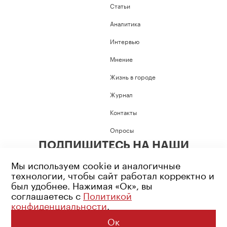
Статьи
Аналитика
Интервью
Мнение
Жизнь в городе
Журнал
Контакты
Опросы
ПОДПИШИТЕСЬ НА НАШИ
СОЦИАЛЬНЫЕ СЕТИ
Мы используем cookie и аналогичные
технологии, чтобы сайт работал корректно и
был удобнее. Нажимая «Ок», вы
соглашаетесь с
Политикой
конфиденциальности
.
Возрастное ограничение: 16+
Политика конфиденциальности
Ок