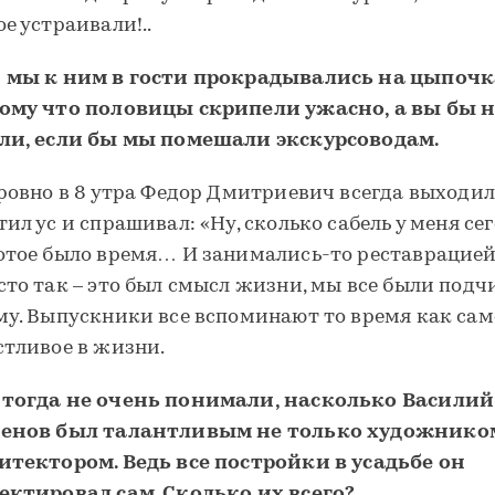
ое устраивали!..
 мы к ним в гости прокрадывались на цыпочк
ому что половицы скрипели ужасно, а вы бы н
ли, если бы мы помешали экскурсоводам.
 ровно в 8 утра Федор Дмитриевич всегда выходил
тил ус и спрашивал: «Ну, сколько сабель у меня се
отое было время… И занимались-то реставрацией
сто так – это был смысл жизни, мы все были под
му. Выпускники все вспоминают то время как сам
стливое в жизни.
тогда не очень понимали, насколько Василий
енов был талантливым не только художником
итектором. Ведь все постройки в усадьбе он
ектировал сам. Сколько их всего?