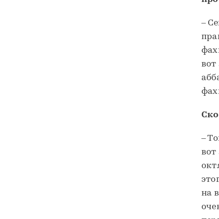
– Се
пра
фах
вот
абб
фах
Ско
– Т
вот
окт
это
на 
оче