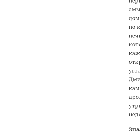
пер
амм
дом
по 
печь
кот
каж
отк
уго
Дми
кам
дро
утр
нед
Зна