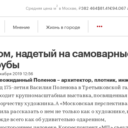
2
Средняя цена м
в Москве, ₽
382 464
$
81.41
€
94.06
7 
Мнение
Жизнь в городе
ом, надетый на самоварны
рубы
екабря 2019 12:56
еожиданный Поленов – архитектор, плотник, ин
м, надетый на самоварные трубы
од 175-летия Василия Поленова в Третьяковской га
ходит крупномасштабная выставка, посвященна
ворчеству художника. А «Московская перспектива
ила рассказать о нем не только как о художнике, 
жде всего как об удивительно одаренном,
ностороннем человеке. Корреспондент «МП» съезд