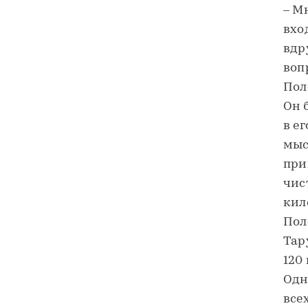
– Мн
вхо
вдр
воп
Пол
Он 
в е
мыс
при
чис
кил
Пол
Тар
120
Одн
все