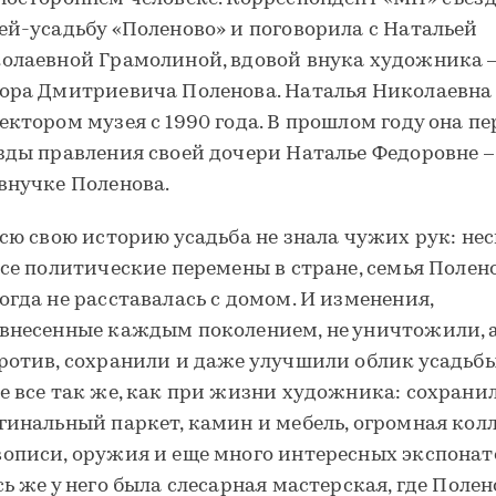
ей-усадьбу «Поленово» и поговорила с Натальей
олаевной Грамолиной, вдовой внука художника 
ора Дмитриевича Поленова. Наталья Николаевна
ектором музея с 1990 года. В прошлом году она п
зды правления своей дочери Наталье Федоровне –
внучке Поленова.
всю свою историю усадьба не знала чужих рук: не
все политические перемены в стране, семья Поле
огда не расставалась с домом. И изменения,
внесенные каждым поколением, не уничтожили, а
ротив, сохранили и даже улучшили облик усадьбы
е все так же, как при жизни художника: сохрани
гинальный паркет, камин и мебель, огромная кол
описи, оружия и еще много интересных экспонат
сь же у него была слесарная мастерская, где Полен