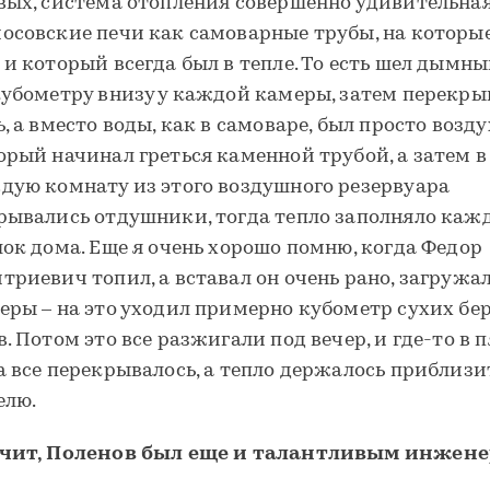
вых, система отопления совершенно удивительная
осовские печи как самоварные трубы, на которы
 и который всегда был в тепле. То есть шел дымны
кубометру внизу у каждой камеры, затем перекр
, а вместо воды, как в самоваре, был просто возду
орый начинал греться каменной трубой, а затем в
дую комнату из этого воздушного резервуара
рывались отдушники, тогда тепло заполняло каж
лок дома. Еще я очень хорошо помню, когда Федор
триевич топил, а вставал он очень рано, загружал
еры – на это уходил примерно кубометр сухих бе
в. Потом это все разжигали под вечер, и где-то в п
а все перекрывалось, а тепло держалось приблизи
елю.
чит, Поленов был еще и талантливым инжен