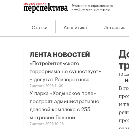
Статьи
Аналитика
Интервью
Д
ЛЕНТА НОВОСТЕЙ
«Потребительского
т
терроризма не существует»
10 д
– депутат Разворотнева
Н
До
7 августа 2026 11:00
В г
У парка «Ходынское поле»
про
построят административно
и т
деловой комплекс с 255
реш
метровой башней
пре
7 августа 2026 10:28
раз