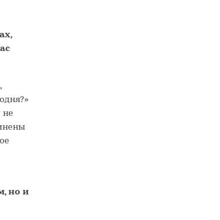
ах,
ас
,
годня?»
 не
чинены
ое
, но и