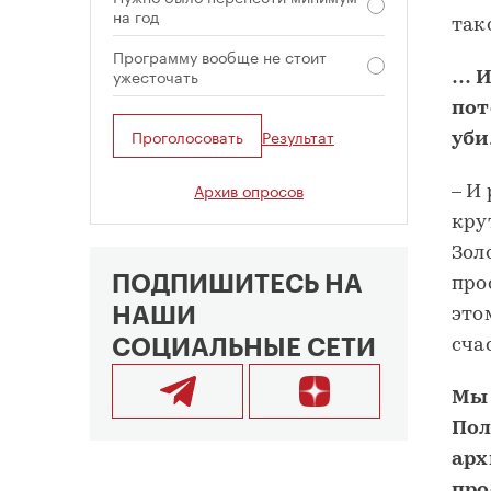
на год
так
Программу вообще не стоит
ужесточать
… И
пот
Проголосовать
Результат
уби
Архив опросов
– И
кру
Зол
ПОДПИШИТЕСЬ НА
про
НАШИ
это
СОЦИАЛЬНЫЕ СЕТИ
сча
Мы 
Пол
арх
про