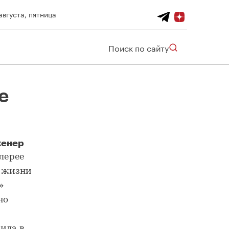
августа, пятница
Поиск по сайту
е
женер
лерее
я жизни
»
но
ила в