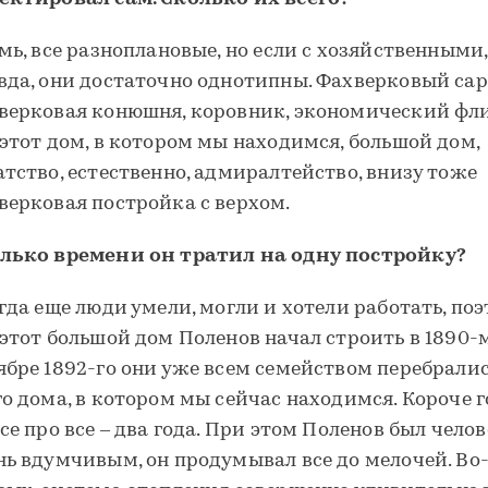
мь, все разноплановые, но если с хозяйственными, 
вда, они достаточно однотипны. Фахверковый сар
верковая конюшня, коровник, экономический фли
 этот дом, в котором мы находимся, большой дом,
атство, естественно, адмиралтейство, внизу тоже
верковая постройка с верхом.
лько времени он тратил на одну постройку?
огда еще люди умели, могли и хотели работать, по
 этот большой дом Поленов начал строить в 1890-м,
ябре 1892-го они уже всем семейством перебралис
го дома, в котором мы сейчас находимся. Короче г
все про все – два года. При этом Поленов был чело
нь вдумчивым, он продумывал все до мелочей. Во