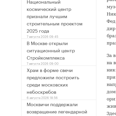
Национальный
космический центр
муз
признали лучшим
Ник
строительным проектом
Фед
2025 года
дир
7 августа 2026 09:45
бра
В Москве открыли
пра
ситуационный центр
Стройкомплекса
За 
7 августа 2026 09:00
на 
Храм в форме свечи
ник
предложили построить
при
среди московских
нап
небоскребов
дом
6 августа 2026 18:56
ори
Москвичи поддержали
жив
возвращение легендарной
Зде