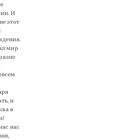
не
ии. И
не этот
я
ждения.
ал мир
бразно
н
совсем
аря
ть, и
ква в
и!
час нас
ня,