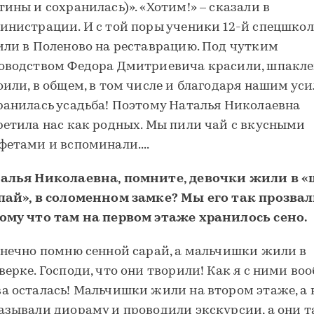
тины и сохранилась)». «Хотим!» – сказали в
инистрации. И с той поры ученики 12-й спецшко
или в Поленово на реставрацию. Под чутким
оводством Федора Дмитриевича красили, шпакле
оили, в общем, в том числе и благодаря нашим ус
ранилась усадьба! Поэтому Наталья Николаевна
ретила нас как родных. Мы пили чай с вкусными
фетами и вспоминали....
алья Николаевна, помните, девочки жили в «
пай», в соломенном замке? Мы его так прозвал
ому что там на первом этаже хранилось сено.
онечно помню сенной сарай, а мальчишки жили в
верке. Господи, что они творили! Как я с ними во
а осталась! Мальчишки жили на втором этаже, а 
азывали диораму и проводили экскурсии, а они 