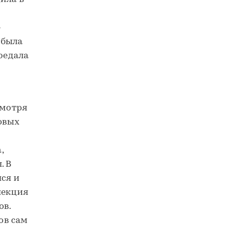
–
 была
ередала
смотря
новых
,
. В
лся и
лекция
ов.
ов сам