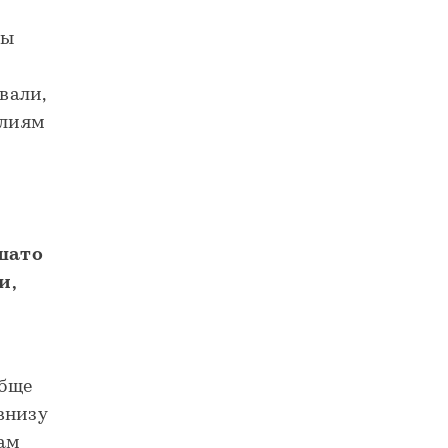
лы
вали,
илиям
шато
и,
обще
внизу
там