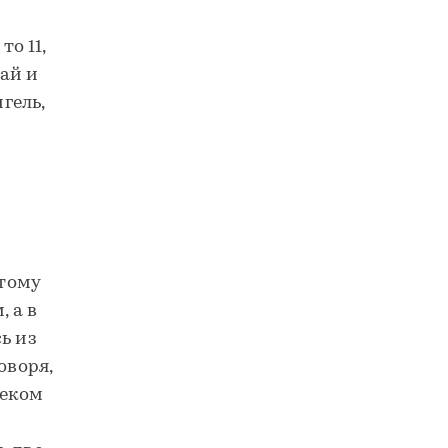
то 11,
ай и
гель,
этому
 а в
ь из
оворя,
веком
-