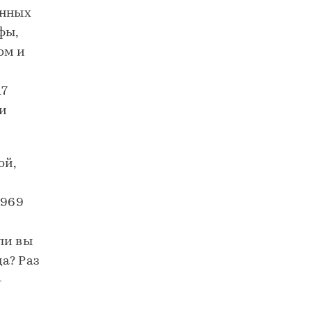
анных
фы,
ом и
17
 и
ой,
й
1969
ли вы
а? Раз
–