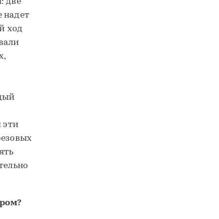
: две
е надет
й ход
ывали
х,
дый
 эти
резовых
ять
тельно
ером?