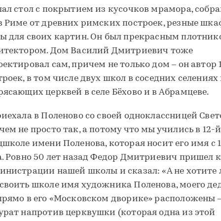
лал стол с покрытием из кусочков мрамора, собр
в Риме от древних римских построек, резные шка
ы для своих картин. Он был прекрасным плотник
итектором. Дом Василий Дмитриевич тоже
оектировал сам, причем не только дом – он автор 
троек, в том числе двух школ в соседних селениях
рясающих церквей в селе Бёхово и в Абрамцеве.
риехала в Поленово со своей одноклассницей Свет
чем не просто так, а потому что мы учились в 12-
цшколе имени Поленова, которая носит его имя с 
а. Ровно 50 лет назад Федор Дмитриевич пришел к
инистрации нашей школы и сказал: «А не хотите 
своить школе имя художника Поленова, моего дед
прямо в его «Московском дворике» расположены 
урат напротив церквушки (которая одна из этой