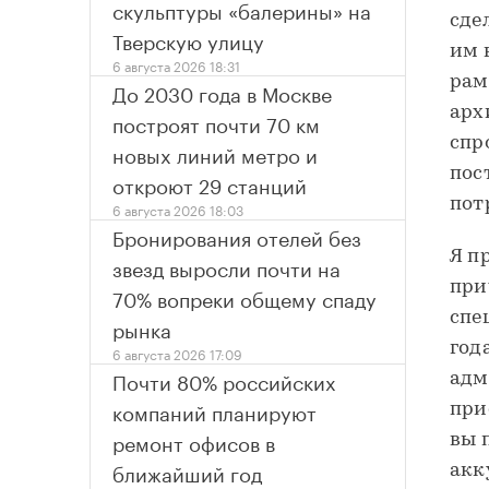
скульптуры «балерины» на
сде
Тверскую улицу
им 
6 августа 2026 18:31
рам
До 2030 года в Москве
арх
построят почти 70 км
спр
новых линий метро и
пос
откроют 29 станций
пот
6 августа 2026 18:03
Бронирования отелей без
Я п
звезд выросли почти на
при
70% вопреки общему спаду
спе
рынка
год
6 августа 2026 17:09
Почти 80% российских
адм
компаний планируют
при
ремонт офисов в
вы 
ближайший год
акк