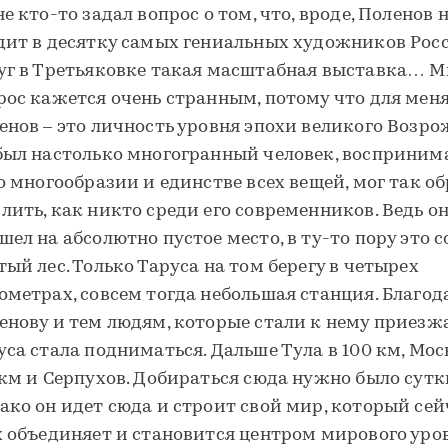
е кто-то задал вопрос о том, что, вроде, Поленов 
дит в десятку самых гениальных художников Росс
уг в Третьяковке такая масштабная выставка… М
рос кажется очень странным, потому что для мен
енов – это личность уровня эпохи великого Возро
был настолько многогранный человек, восприним
го многообразии и единстве всех вещей, мог так о
лить, как никто среди его современников. Ведь о
шел на абсолютно пустое место, в ту-то пору это 
тый лес. Только Таруса на том берегу в четырех
ометрах, совсем тогда небольшая станция. Благод
енову и тем людям, которые стали к нему приезжа
уса стала подниматься. Дальше Тула в 100 км, Мос
 км и Серпухов. Добираться сюда нужно было сутк
ако он идет сюда и строит свой мир, который сей
х объединяет и становится центром мирового уров