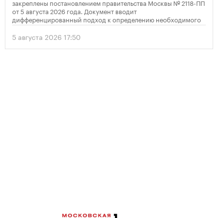
закреплены постановлением правительства Москвы № 2118-ПП
от 5 августа 2026 года. Документ вводит
дифференцированный подход к определению необходимого
количества парковок в зависимости от площади квартир и
устанавливает переходный период для уже согласованных
5 августа 2026 17:50
проектов.