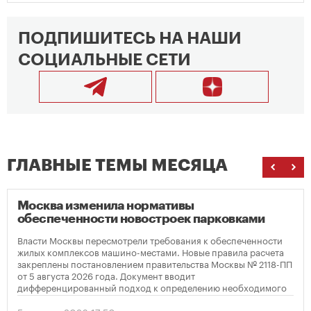
ПОДПИШИТЕСЬ НА НАШИ
СОЦИАЛЬНЫЕ СЕТИ
ГЛАВНЫЕ ТЕМЫ МЕСЯЦА
Москва изменила нормативы
обеспеченности новостроек парковками
Власти Москвы пересмотрели требования к обеспеченности
жилых комплексов машино-местами. Новые правила расчета
закреплены постановлением правительства Москвы № 2118-ПП
от 5 августа 2026 года. Документ вводит
дифференцированный подход к определению необходимого
количества парковок в зависимости от площади квартир и
устанавливает переходный период для уже согласованных