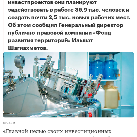
инвестпроектов они планируют
задействовать в работе 35,9 тыс. человек и
создать почти 2,5 тыс. новых рабочих мест.
Об этом сообщил Генеральный директор
публично-правовой компании «Фонд
развития территорий» Ильшат
Два новых участника СЭЗ из Запорожской области реализуют инвестпроекты в сферах машиностроения и логистических услуг
Шагиахметов.
mos.ru
«Главной целью своих инвестиционных