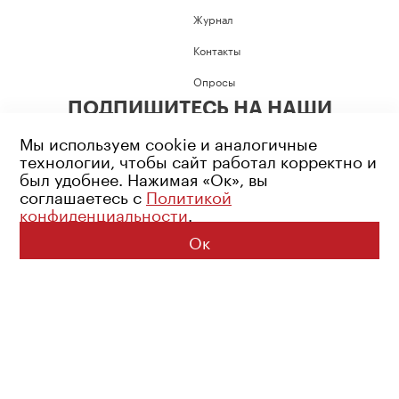
Журнал
Контакты
Опросы
ПОДПИШИТЕСЬ НА НАШИ
СОЦИАЛЬНЫЕ СЕТИ
Мы используем cookie и аналогичные
технологии, чтобы сайт работал корректно и
был удобнее. Нажимая «Ок», вы
соглашаетесь с
Политикой
конфиденциальности
.
Возрастное ограничение: 16+
Политика конфиденциальности
Ок
© 2026 Все права защищены