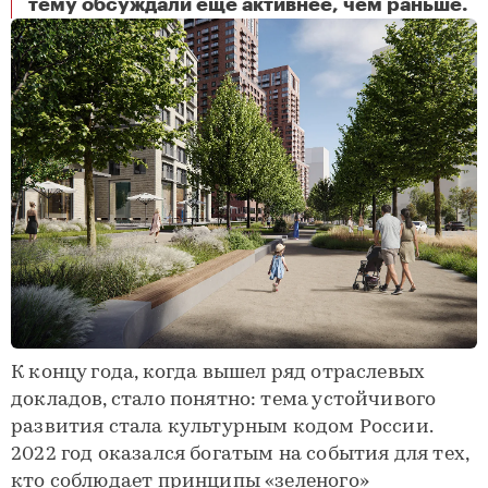
ESG по-русски
тему обсуждали еще активнее, чем раньше.
К концу года, когда вышел ряд отраслевых
докладов, стало понятно: тема устойчивого
развития стала культурным кодом России.
2022 год оказался богатым на события для тех,
кто соблюдает принципы «зеленого»