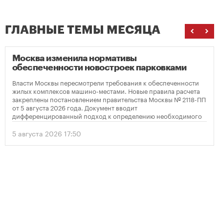
ГЛАВНЫЕ ТЕМЫ МЕСЯЦА
Москва изменила нормативы
обеспеченности новостроек парковками
Власти Москвы пересмотрели требования к обеспеченности
жилых комплексов машино-местами. Новые правила расчета
закреплены постановлением правительства Москвы № 2118-ПП
от 5 августа 2026 года. Документ вводит
дифференцированный подход к определению необходимого
количества парковок в зависимости от площади квартир и
устанавливает переходный период для уже согласованных
5 августа 2026 17:50
проектов.