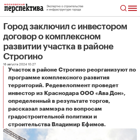
Город заключил с инвестором
договор о комплексном
развитии участка в районе
Строгино
16 августа 2024 10:27
Участок в районе Строгино реорганизуют по
программе комплексного развития
территорий. Редевелопмент проведет
инвестор из Краснодара ООО «Ава Дон»,
определенный в результате торгов,
рассказал заммэра по вопросам
градостроительной политики и
Город заключил с инвестором договор о комплексном развитии участка в районе Строгино
строительства Владимир Ефимов.