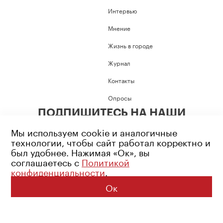
Интервью
Мнение
Жизнь в городе
Журнал
Контакты
Опросы
ПОДПИШИТЕСЬ НА НАШИ
СОЦИАЛЬНЫЕ СЕТИ
Мы используем cookie и аналогичные
технологии, чтобы сайт работал корректно и
был удобнее. Нажимая «Ок», вы
соглашаетесь с
Политикой
конфиденциальности
.
Возрастное ограничение: 16+
Политика конфиденциальности
Ок
© 2026 Все права защищены