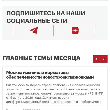
ПОДПИШИТЕСЬ НА НАШИ
СОЦИАЛЬНЫЕ СЕТИ
ГЛАВНЫЕ ТЕМЫ МЕСЯЦА
Москва изменила нормативы
обеспеченности новостроек парковками
Власти Москвы пересмотрели требования к обеспеченности
жилых комплексов машино-местами. Новые правила расчета
закреплены постановлением правительства Москвы № 2118-ПП
от 5 августа 2026 года. Документ вводит
дифференцированный подход к определению необходимого
количества парковок в зависимости от площади квартир и
устанавливает переходный период для уже согласованных