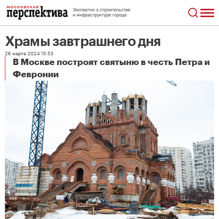
Храмы завтрашнего дня
26 марта 2024 15:53
В Москве построят святыню в честь Петра и
Храмы завтрашнего дня
Февронии