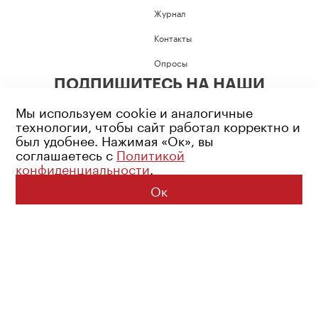
Журнал
Контакты
Опросы
ПОДПИШИТЕСЬ НА НАШИ
СОЦИАЛЬНЫЕ СЕТИ
Мы используем cookie и аналогичные
технологии, чтобы сайт работал корректно и
был удобнее. Нажимая «Ок», вы
соглашаетесь с
Политикой
конфиденциальности
.
Возрастное ограничение: 16+
Политика конфиденциальности
Ок
© 2026 Все права защищены