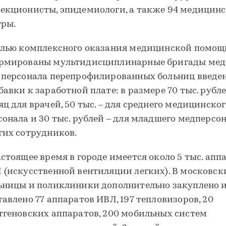
екционисты, эпидемиологи, а также 94 медицин
тры.
елью комплексного оказания медицинской помощ
рмированы мультидисциплинарные бригады мед
 персонала перепрофилированных больниц введе
бавки к заработной плате: в размере 70 тыс. рубле
яц для врачей, 50 тыс. – для среднего медицинско
сонала и 30 тыс. рублей – для младшего медперсо
гих сотрудников.
астоящее время в городе имеется около 5 тыс. апп
 (искусственной вентиляции легких). В московск
ьницы и поликлиники дополнительно закуплено 
тавлено 77 аппаратов ИВЛ, 197 тепловизоров, 20
тгеновских аппаратов, 200 мобильных систем