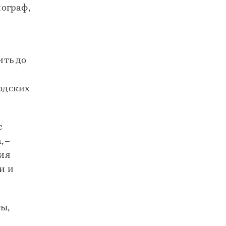
ограф,
ить до
родских
с
, –
ия
и и
ы,