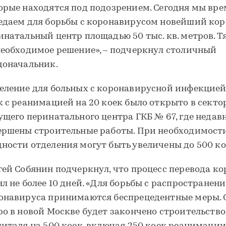
орые находятся под подозрением. Сегодня мы вр
едаем для борьбы с коронавирусом новейший кор
инатальный центр площадью 50 тыс. кв. метров. Т
необходимое решение», – подчеркнул столичный
доначальник.
еление для больных с коронавирусной инфекцией
к с реанимацией на 20 коек было открыто в секто
ущего перинатального центра ГКБ № 67, где недав
ершены строительные работы. При необходимост
ности отделения могут быть увеличены до 500 ко
гей Собянин подчеркнул, что процесс перевода ко
ял не более 10 дней. «Для борьбы с распространен
онавируса принимаются беспрецедентные меры. 
ро в новой Москве будет закончено строительство