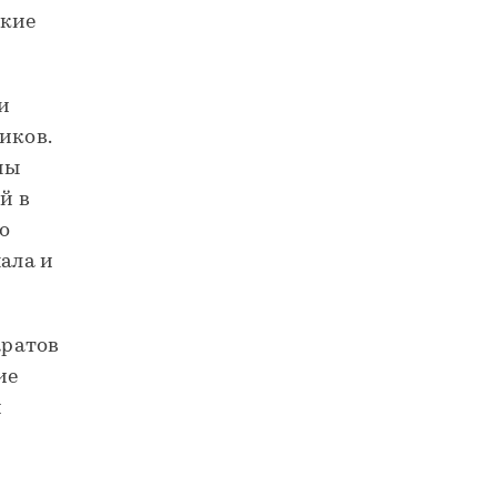
ские
и
иков.
ны
й в
го
нала и
аратов
ие
и