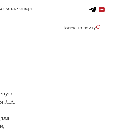
 августа, четверг
Поиск по сайту
усную
. Л.А.
 для
й,