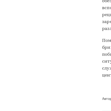
обе
всп
рец
зар
раз
Пом
бри
поб
сит
слу
цен
Авто