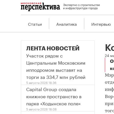
Статьи
Аналитика
Интервью
К
ЛЕНТА НОВОСТЕЙ
Участок рядом с
24 м
Центральным Московским
О
ипподромом выставят на
к
Ко
торги за 334,7 млн рублей
Мэр
5 августа 2026 18:36
отд
Capital Group создала
инф
книжное пространство в
Вор
парке «Ходынское поле»
при
5 августа 2026 18:08
тог