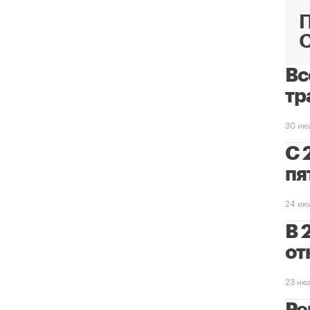
Вс
тр
30 ию
С 
пя
24 ию
В 
от
23 ию