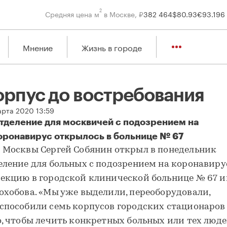
2
Средняя цена м
в Москве, ₽
382 464
$
80.93
€
93.19
6
Мнение
Жизнь в городе
орпус до востребования
арта 2020 13:59
тделение для москвичей с подозрением на
оронавирус открылось в больнице № 67
рпус до востребования
 Москвы Сергей Собянин открыл в понедельник
еление для больных с подозрением на коронавир
екцию в городской клинической больнице № 67 им
охобова. «Мы уже выделили, переоборудовали,
способили семь корпусов городских стационаров
о, чтобы лечить конкретных больных или тех люде