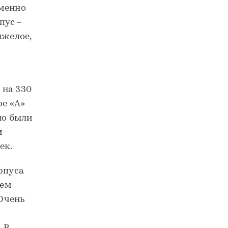
еменно
пус –
яжелое,
 на 330
ре «А»
но были
и
ек.
рпуса
ием
Очень