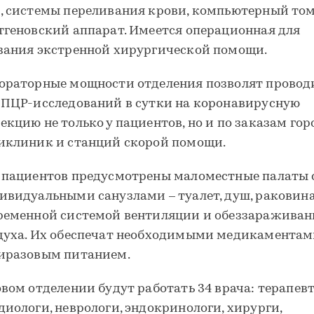
, системы переливания крови, компьютерный том
тгеновский аппарат. Имеется операционная для
зания экстренной хирургической помощи.
ораторные мощности отделения позволят провод
 ПЦР-исследований в сутки на коронавирусную
екцию не только у пациентов, но и по заказам го
иклиник и станций скорой помощи.
 пациентов предусмотрены маломестные палаты 
ивидуальными санузлами – туалет, душ, раковина
ременной системой вентиляции и обеззараживан
духа. Их обеспечат необходимыми медикаментам
иразовым питанием.
овом отделении будут работать 34 врача: терапевт
диологи, неврологи, эндокринологи, хирурги,