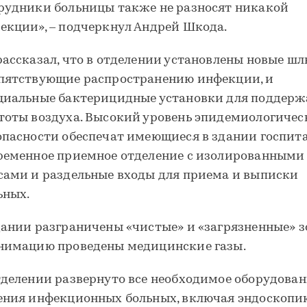
рудники больницы также не разносят никакой
екции», – подчеркнул Андрей Шкода.
рассказал, что в отделении установлены новые шл
пятствующие распространению инфекции, и
циальные бактерицидные установки для поддер
тоты воздуха. Высокий уровень эпидемиологичес
опасности обеспечат имеющиеся в здании госпит
ременное приемное отделение с изолированными
сами и раздельные входы для приема и выписки
ьных.
дании разграничены «чистые» и «загрязненные» зо
нимацию проведены медицинские газы.
тделении развернуто все необходимое оборудован
ения инфекционных больных, включая эндоскопию