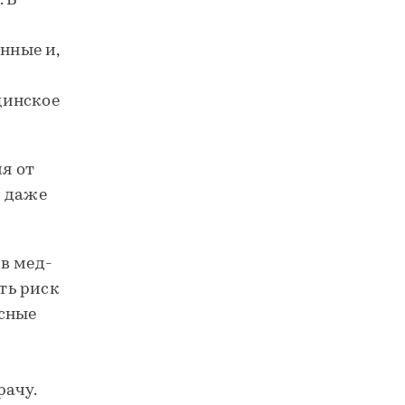
. В
нные и,
цинское
я от
и даже
в мед-
ть риск
асные
рачу.