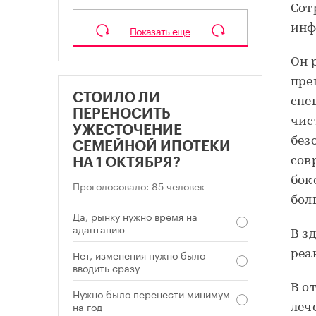
Сот
инф
Показать еще
Он 
пре
СТОИЛО ЛИ
спе
ПЕРЕНОСИТЬ
чис
УЖЕСТОЧЕНИЕ
без
СЕМЕЙНОЙ ИПОТЕКИ
сов
НА 1 ОКТЯБРЯ?
бок
Проголосовало: 85 человек
бол
Да, рынку нужно время на
адаптацию
В з
Нет, изменения нужно было
реа
вводить сразу
В о
Нужно было перенести минимум
на год
леч