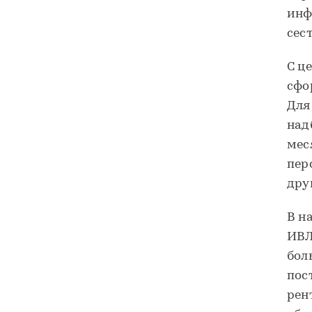
инф
сес
С ц
сфо
Для
над
мес
пер
дру
В н
ИВЛ
бол
пос
рен