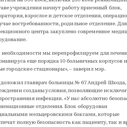
питаля на 500 коек, включая 250 коек реанимации
таве учреждения начнут работу приемный блок,
оратория, взрослое и детское отделения, операцио
лучае востребованности, родильное отделение. Для
екционного центра закуплено современное меди
рудование.
 необходимости мы перепрофилируем для лечени
онавируса еще порядка 10 больничных корпусов 
ые городские стационары», – заверил мэр.
 доложил главврач больницы № 67 Андрей Шкода, 
еждении созданы условия, позволяющие исключи
пространения инфекции. «У нас абсолютно безоп
нимационные отделения. Блок оборудован
циальными мельцеровскими боксами, которые
спечат полную безопасность как пациенту, так и в