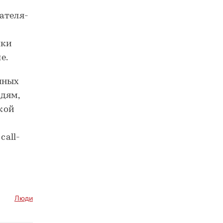
ателя-
пки
е.
нных
дям,
кой
call-
Люди