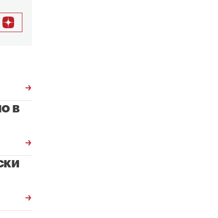
о в
ски