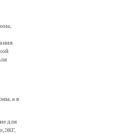
юзы,
жания
кой
аля
ны, а в
ие для
, ЭКГ,