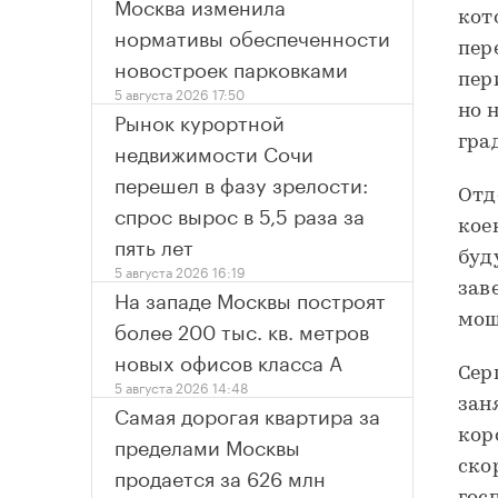
Москва изменила
кот
нормативы обеспеченности
пер
новостроек парковками
пер
5 августа 2026 17:50
но 
Рынок курортной
гра
недвижимости Сочи
перешел в фазу зрелости:
Отд
спрос вырос в 5,5 раза за
кое
пять лет
буд
5 августа 2026 16:19
зав
На западе Москвы построят
мощ
более 200 тыс. кв. метров
новых офисов класса А
Сер
5 августа 2026 14:48
зан
Самая дорогая квартира за
кор
пределами Москвы
ско
продается за 626 млн