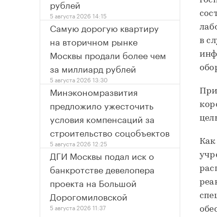
гос
рублей
сос
5 августа 2026 14:15
Самую дорогую квартиру
лаб
на вторичном рынке
в с
Москвы продали более чем
инф
за миллиард рублей
обо
5 августа 2026 13:30
Минэкономразвития
При
предложило ужесточить
кор
условия компенсаций за
цел
строительство соцобъектов
Как
5 августа 2026 12:25
ДГИ Москвы подал иск о
учр
банкротстве девелопера
рас
проекта на Большой
реа
Дорогомиловской
спе
5 августа 2026 11:37
обе