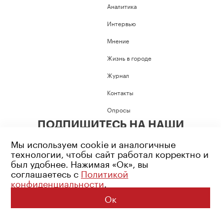
Аналитика
Интервью
Мнение
Жизнь в городе
Журнал
Контакты
Опросы
ПОДПИШИТЕСЬ НА НАШИ
СОЦИАЛЬНЫЕ СЕТИ
Мы используем cookie и аналогичные
технологии, чтобы сайт работал корректно и
был удобнее. Нажимая «Ок», вы
соглашаетесь с
Политикой
конфиденциальности
.
Возрастное ограничение: 16+
Политика конфиденциальности
Ок
© 2026 Все права защищены