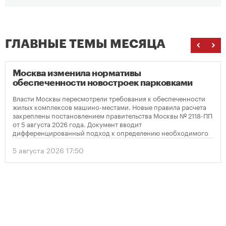
ГЛАВНЫЕ ТЕМЫ МЕСЯЦА
Москва изменила нормативы
обеспеченности новостроек парковками
Власти Москвы пересмотрели требования к обеспеченности
жилых комплексов машино-местами. Новые правила расчета
закреплены постановлением правительства Москвы № 2118-ПП
от 5 августа 2026 года. Документ вводит
дифференцированный подход к определению необходимого
количества парковок в зависимости от площади квартир и
устанавливает переходный период для уже согласованных
5 августа 2026 17:50
проектов.