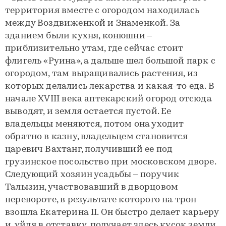
территория вместе с огородом находилась
между Воздвиженкой и Знаменкой. За
зданием были кухня, конюшни –
приблизительно утам, где сейчас стоит
флигель «Руина», а дальше шел большой парк с
огородом, там выращивались растения, из
которых делались лекарства и какая-то еда. В
начале XVIII века аптекарский огород отсюда
выводят, и земля остается пустой. Ее
владельцы меняются, потом она уходит
обратно в казну, владельцем становится
царевич Вахтанг, получивший ее под
грузинское посольство при московском дворе.
Следующий хозяин усадьбы – поручик
Талызин, участвовавший в дворцовом
перевороте, в результате которого на трон
взошла Екатерина II. Он быстро делает карьеру
и, уйдя в отставку, получает здесь кусок земли.