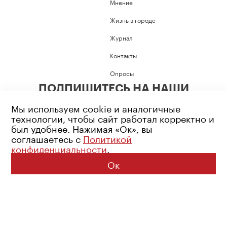
Мнение
Жизнь в городе
Журнал
Контакты
Опросы
ПОДПИШИТЕСЬ НА НАШИ
СОЦИАЛЬНЫЕ СЕТИ
Мы используем cookie и аналогичные
технологии, чтобы сайт работал корректно и
был удобнее. Нажимая «Ок», вы
соглашаетесь с
Политикой
конфиденциальности
.
Возрастное ограничение: 16+
Политика конфиденциальности
Ок
© 2026 Все права защищены