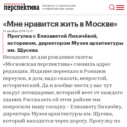
«Мне нравится жить в Москве»
10 декабря 2019 12:31
Прогулка с Елизаветой Лихачёвой,
историком, директором Музея архитектуры
«Мне нравится жить в Москве»
им. Щусева
Незадолго до дня рождения газеты
«Московская перспектива» сменила адрес
редакции. Издание переехало в Романов
переулок, в дом, надо сказать, непростой,
исторический. Да и вообще места у нас тут
вокруг легендарные, историей веет от каждого
здания. Рассказать об этом районе мы
попросили нашу соседку – Елизавету Лихачёву,
директора Музея архитектуры им. Щусева,
который находится через дорогу. Прогулку по