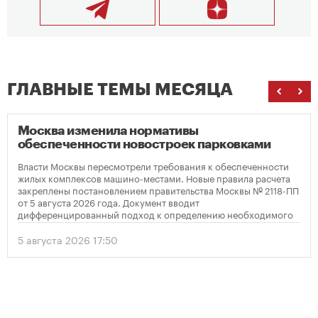
ГЛАВНЫЕ ТЕМЫ МЕСЯЦА
Москва изменила нормативы
обеспеченности новостроек парковками
Власти Москвы пересмотрели требования к обеспеченности
жилых комплексов машино-местами. Новые правила расчета
закреплены постановлением правительства Москвы № 2118-ПП
от 5 августа 2026 года. Документ вводит
дифференцированный подход к определению необходимого
количества парковок в зависимости от площади квартир и
устанавливает переходный период для уже согласованных
5 августа 2026 17:50
проектов.