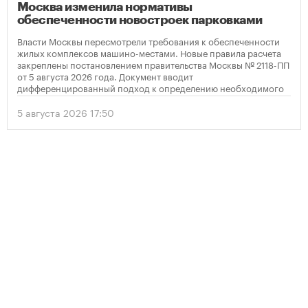
Москва изменила нормативы
обеспеченности новостроек парковками
Власти Москвы пересмотрели требования к обеспеченности
жилых комплексов машино-местами. Новые правила расчета
закреплены постановлением правительства Москвы № 2118-ПП
от 5 августа 2026 года. Документ вводит
дифференцированный подход к определению необходимого
количества парковок в зависимости от площади квартир и
устанавливает переходный период для уже согласованных
5 августа 2026 17:50
проектов.