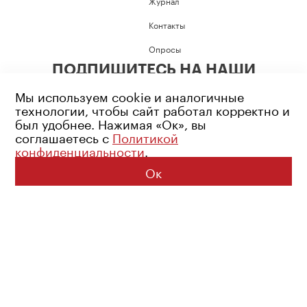
Журнал
Контакты
Опросы
ПОДПИШИТЕСЬ НА НАШИ
СОЦИАЛЬНЫЕ СЕТИ
Мы используем cookie и аналогичные
технологии, чтобы сайт работал корректно и
был удобнее. Нажимая «Ок», вы
соглашаетесь с
Политикой
конфиденциальности
.
Возрастное ограничение: 16+
Политика конфиденциальности
Ок
© 2026 Все права защищены