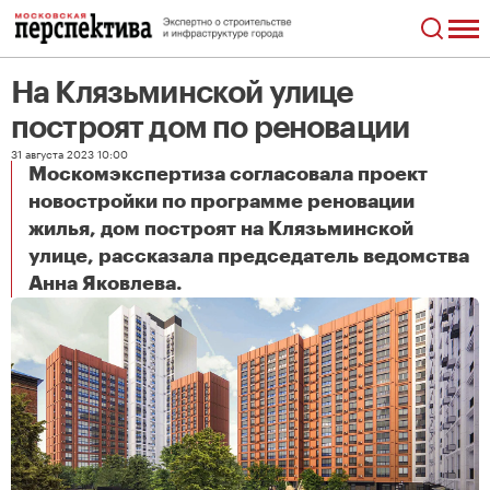
На Клязьминской улице
построят дом по реновации
31 августа 2023 10:00
Москомэкспертиза согласовала проект
новостройки по программе реновации
жилья, дом построят на Клязьминской
улице, рассказала председатель ведомства
На Клязьминской улице построят дом по реновации
Анна Яковлева.