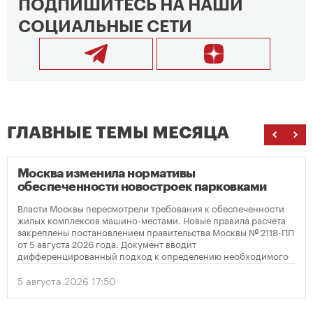
ПОДПИШИТЕСЬ НА НАШИ
СОЦИАЛЬНЫЕ СЕТИ
ГЛАВНЫЕ ТЕМЫ МЕСЯЦА
Москва изменила нормативы
обеспеченности новостроек парковками
Власти Москвы пересмотрели требования к обеспеченности
жилых комплексов машино-местами. Новые правила расчета
закреплены постановлением правительства Москвы № 2118-ПП
от 5 августа 2026 года. Документ вводит
дифференцированный подход к определению необходимого
количества парковок в зависимости от площади квартир и
устанавливает переходный период для уже согласованных
5 августа 2026 17:50
проектов.