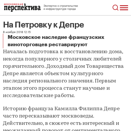
На Петровку к Депре
8 ноября 2018 12:15
Московское наследие французских
На Петровку к Депре
виноторговцев реставрируют
Началась подготовка к восстановлению дома,
некогда популярного у столичных любителей
горячительного. Доходный дом Товарищества
Депре является объектом культурного
наследия регионального значения. Первым
этапом этого процесса станут научные и
исследовательские работы.
Историю француза Камилла Филиппа Депре
часто пересказывают москвоведы.
Действительно, в сюжете есть интересный и
неожиданный поворот от сентиментального