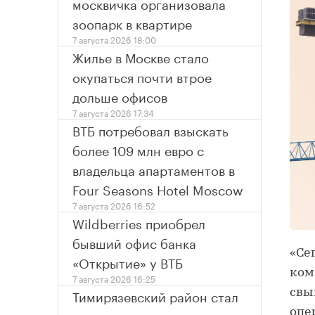
москвичка организовала
зоопарк в квартире
7 августа 2026 18:00
Жилье в Москве стало
окупаться почти втрое
дольше офисов
7 августа 2026 17:34
ВТБ потребовал взыскать
более 109 млн евро с
владельца апартаментов в
Four Seasons Hotel Moscow
7 августа 2026 16:52
Wildberries приобрел
бывший офис банка
«Се
«Открытие» у ВТБ
ком
7 августа 2026 16:25
Тимирязевский район стал
свы
опе