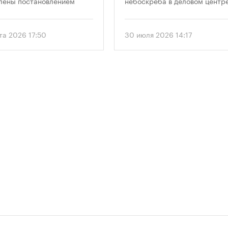
лены постановлением
небоскреба в деловом центр
ельства Москвы № 2118-ПП
«Москва-Сити». Проект
густа 2026 года. Документ
предусматривает возведение
 дифференцированный
этажного здания высотой 250
та 2026 17:50
30 июля 2026 14:17
 к определению
метров.
димого количества
ок в зависимости от
и квартир и
вливает переходный
 для уже согласованных
ов.