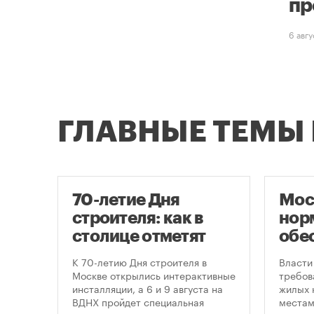
пр
6 авг
ГЛАВНЫЕ ТЕМЫ
70-летие Дня
Мос
строителя: как в
нор
оют
столице отметят
обе
круглую дату
нов
це
К 70-летию Дня строителя в
Власти
профессионального
пар
утах
Москве открылись интерактивные
требов
.
инсталляции, а 6 и 9 августа на
жилых 
праздника
ВДНХ пройдет специальная
местам