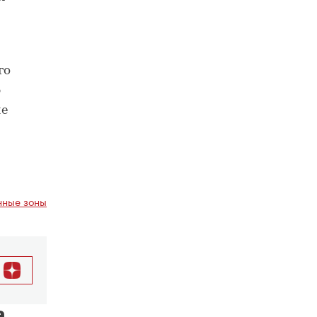
го
ю
ые
ные зоны
а