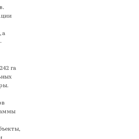
в.
ации
 а
–
242 га
ьных
ры.
ов
граммы
бъекты,
и