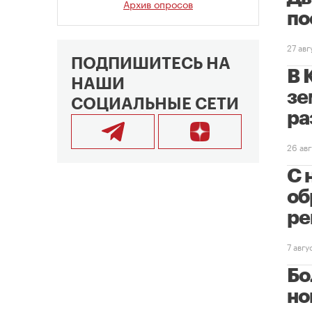
Архив опросов
по
27 авг
ПОДПИШИТЕСЬ НА
В 
НАШИ
зе
СОЦИАЛЬНЫЕ СЕТИ
ра
26 ав
С 
об
ре
7 авг
Бо
но