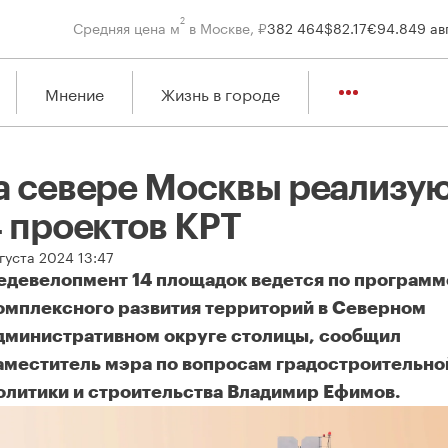
2
Средняя цена м
в Москве, ₽
382 464
$
82.17
€
94.84
9 ав
Мнение
Жизнь в городе
а севере Москвы реализу
4 проектов КРТ
густа 2024 13:47
едевелопмент 14 площадок ведется по программ
омплексного развития территорий в Северном
дминистративном округе столицы, сообщил
аместитель мэра по вопросам градостроительно
олитики и строительства Владимир Ефимов.
 севере Москвы реализуют 14 проектов КРТ