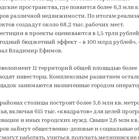
одские пространства, где появится более 6,3 млн к
ров различной недвижимости. По итогам реализ
ектов создадут около 68,2 тыс. рабочих мест.
естиции в проекты оцениваются в 1,5 трлн рублей,
годный бюджетный эффект – в 100 млрд рублей», 
зал Владимир Ефимов.
евелопмент 11 территорий общей площадью более 
водят инвесторы. Комплексным развитием остал
щадок занимаются назначенные городом операто
1 районах столицы построят более 3,6 млн кв. метр
ья, включая 615 тыс. «квадратов» для целей про
овации и иных городских нужд. Свыше 2,6 млн кв.
ров займут общественно-деловые и социальные о
 смогут работать, учиться, получать медицинские 