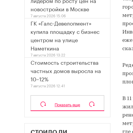
лидером по росту цен на
новостройки в Москве
гор
7 августа 2026 15:06
мет
ГК «Галс-Девелопмент»
про
купила площадку с бизнес
Инв
центром на улице
еже
Наметкина
ска
7 августа 2026 13:22
Стоимость строительства
Ред
частных домов выросла на
про
10–12%
пло
7 августа 2026 12:41
В 1
Показать еще
жил
рен
мет
где
СТОИЛО ЛИ