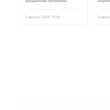
праздничная программа.
закреп
правит
от 5 ав
вводит
5 августа 2026 15:30
5 авгус
подход
необхо
парков
площад
устана
период
проект