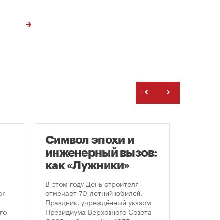
Символ эпохи и
Моск
инженерный вызов:
подд
как «Лужники»
возв
стали символом
леге
В этом году День строителя
Большин
Дня строителя
скул
ar
отмечает 70-летний юбилей.
высказал
Праздник, учреждённый указом
историч
«бал
го
Президиума Верховного Совета
девушки,
Твер