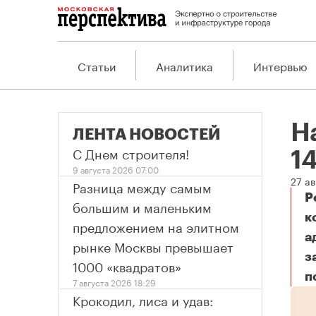
Статьи
Аналитика
Интервью
Н
ЛЕНТА НОВОСТЕЙ
С Днем строителя!
1
9 августа 2026 07:00
27 ав
Разница между самым
Р
большим и маленьким
к
предложением на элитном
а
рынке Москвы превышает
з
1000 «квадратов»
п
На
7 августа 2026 18:29
Крокодил, лиса и удав: