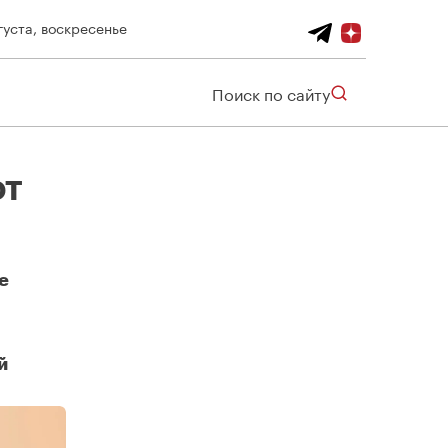
густа, воскресенье
Поиск по сайту
ют
е
й