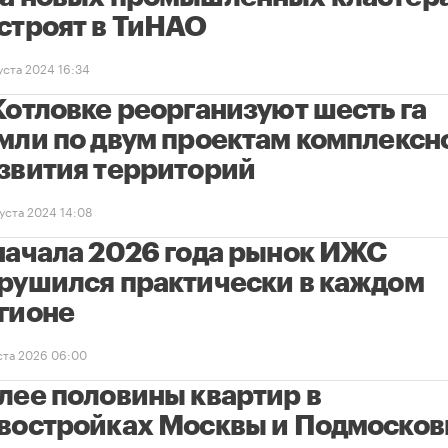
строят в ТиНАО
уста 2024 16:34
Котловке реорганизуют шесть га
мли по двум проектам комплексн
звития территорий
густа 2024 14:08
начала 2026 года рынок ИЖС
рушился практически в каждом
гионе
уста 2026 06:00
лее половины квартир в
востройках Москвы и Подмосков