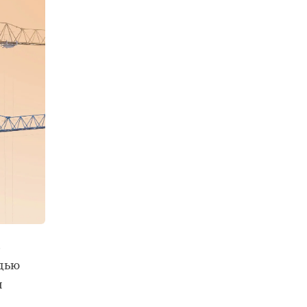
в
дью
и