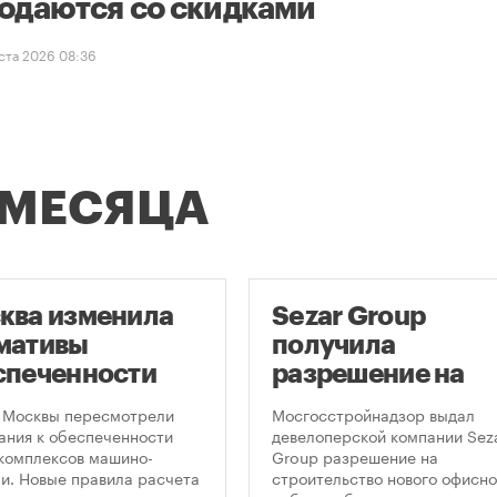
одаются со скидками
уста 2026 08:36
 МЕСЯЦА
ква изменила
Sezar Group
мативы
получила
спеченности
разрешение на
остроек
строительство
 Москвы пересмотрели
Мосгосстройнадзор выдал
ковками
небоскреба в
ания к обеспеченности
девелоперской компании Sez
комплексов машино-
Group разрешение на
«Москва-Сити»
и. Новые правила расчета
строительство нового офисно