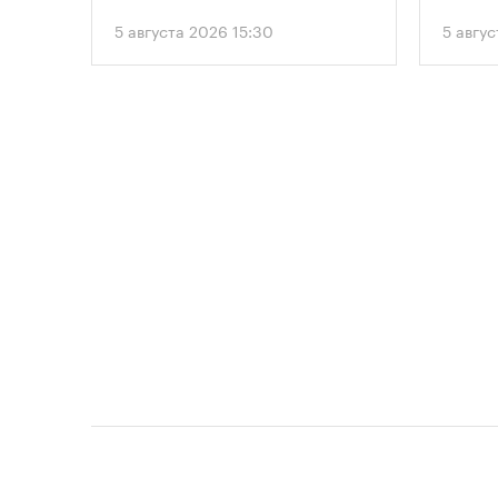
вводит
5 августа 2026 15:30
5 авгус
подход
необхо
парков
площад
устана
период
проект