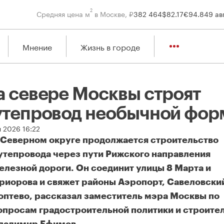
2
Средняя цена м
в Москве, ₽
382 464
$
82.17
€
94.84
9 ав
Мнение
Жизнь в городе
а севере Москвы строят
утепровод необычной фо
я 2026 16:22
 Северном округе продолжается строительство
утепровода через пути Рижского направления
елезной дороги. Он соединит улицы 8 Марта и
риорова и свяжет районы Аэропорт, Савеловски
оптево, рассказал заместитель мэра Москвы по
опросам градостроительной политики и строите
а севере Москвы строят путепровод необычной формы