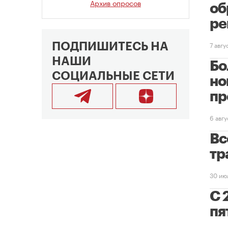
Архив опросов
об
ре
7 авг
ПОДПИШИТЕСЬ НА
НАШИ
Бо
СОЦИАЛЬНЫЕ СЕТИ
но
пр
6 авг
Вс
тр
30 ию
С 
пя