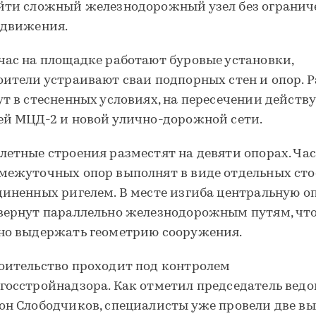
йти сложный железнодорожный узел без ограни
 движения.
час на площадке работают буровые установки,
оители устраивают сваи подпорных стен и опор. 
ут в стесненных условиях, на пересечении дейст
ей МЦД-2 и новой улично-дорожной сети.
летные строения разместят на девяти опорах. Ча
межуточных опор выполнят в виде отдельных сто
диненных ригелем. В месте изгиба центральную о
вернут параллельно железнодорожным путям, чт
но выдержать геометрию сооружения.
оительство проходит под контролем
госстройнадзора. Как отметил председатель вед
он Слободчиков, специалисты уже провели две в