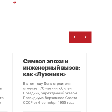
Символ эпохи и
Моск
инженерный вызов:
подд
как «Лужники»
возв
стали символом
леге
В этом году День строителя
Большин
Дня строителя
скул
ar
отмечает 70-летний юбилей.
высказал
Праздник, учреждённый указом
историч
«бал
го
Президиума Верховного Совета
девушки,
Твер
е
СССР от 6 сентября 1955 года,
украшал
впервые отметили 12 августа
Тверской
 52-
1956 года. И главным подарком
голосова