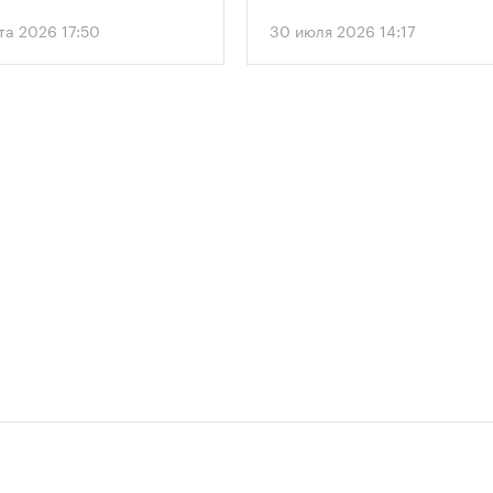
 дифференцированный
этажного здания высотой 250
та 2026 17:50
30 июля 2026 14:17
 к определению
метров.
димого количества
ок в зависимости от
и квартир и
вливает переходный
 для уже согласованных
ов.