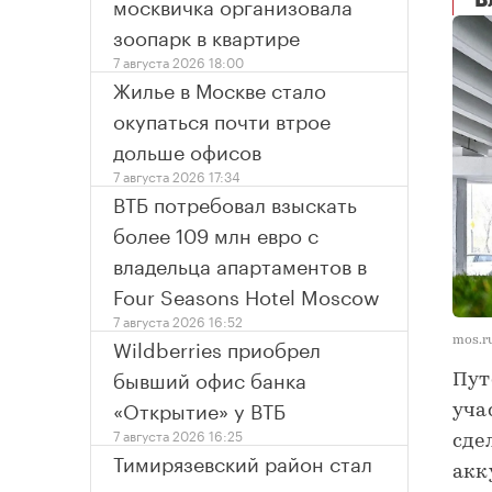
москвичка организовала
В
зоопарк в квартире
7 августа 2026 18:00
Жилье в Москве стало
окупаться почти втрое
дольше офисов
7 августа 2026 17:34
ВТБ потребовал взыскать
более 109 млн евро с
владельца апартаментов в
Four Seasons Hotel Moscow
7 августа 2026 16:52
Wildberries приобрел
mos.r
бывший офис банка
Пут
«Открытие» у ВТБ
уча
7 августа 2026 16:25
сде
Тимирязевский район стал
акк