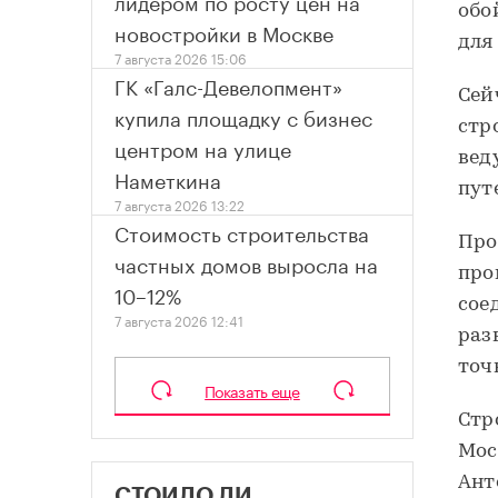
лидером по росту цен на
обо
новостройки в Москве
для
7 августа 2026 15:06
ГК «Галс-Девелопмент»
Сей
купила площадку с бизнес
стр
центром на улице
вед
Наметкина
пут
7 августа 2026 13:22
Стоимость строительства
Про
частных домов выросла на
про
10–12%
сое
7 августа 2026 12:41
раз
точ
Показать еще
Стр
Мос
Ант
СТОИЛО ЛИ