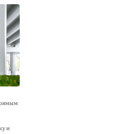
прямым
ку и