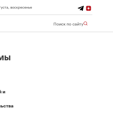
густа, воскресенье
Поиск по сайту
рмы
й и
льства