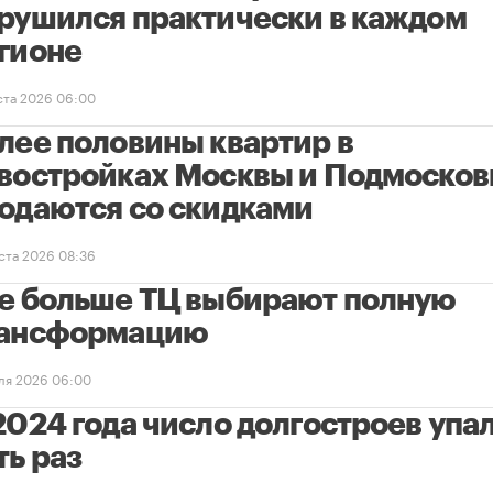
рушился практически в каждом
гионе
уста 2026 06:00
лее половины квартир в
востройках Москвы и Подмосков
одаются со скидками
уста 2026 08:36
е больше ТЦ выбирают полную
ансформацию
ля 2026 06:00
2024 года число долгостроев упал
ть раз