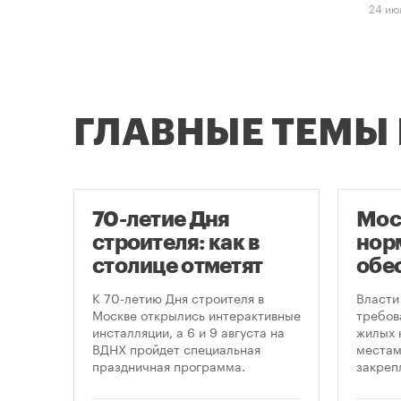
24 ию
ГЛАВНЫЕ ТЕМЫ
70-летие Дня
Мос
строителя: как в
нор
оют
столице отметят
обе
круглую дату
нов
це
К 70-летию Дня строителя в
Власти
профессионального
пар
утах
Москве открылись интерактивные
требов
.
инсталляции, а 6 и 9 августа на
жилых 
праздника
ВДНХ пройдет специальная
местам
праздничная программа.
закреп
правит
от 5 ав