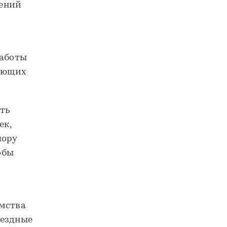
чений
Работы
вующих
сть
ек,
пору
обы
омства
ыездные