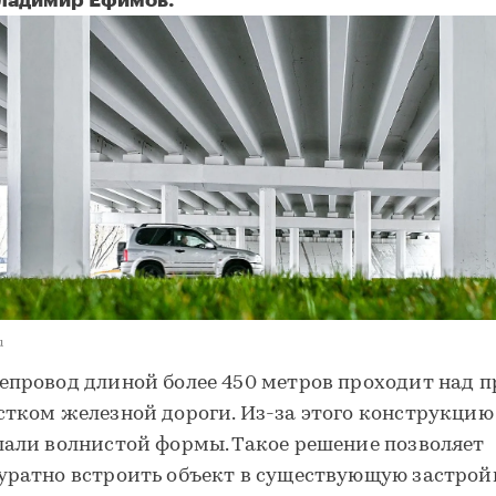
ладимир Ефимов.
u
епровод длиной более 450 метров проходит над 
стком железной дороги. Из-за этого конструкцию
лали волнистой формы. Такое решение позволяет
уратно встроить объект в существующую застрой