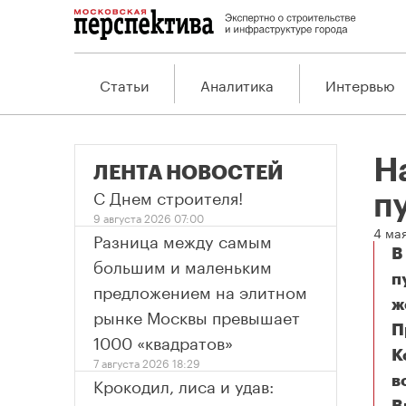
Статьи
Аналитика
Интервью
Н
ЛЕНТА НОВОСТЕЙ
С Днем строителя!
п
9 августа 2026 07:00
4 ма
Разница между самым
В
большим и маленьким
п
предложением на элитном
ж
рынке Москвы превышает
П
1000 «квадратов»
К
7 августа 2026 18:29
Крокодил, лиса и удав:
в
Н