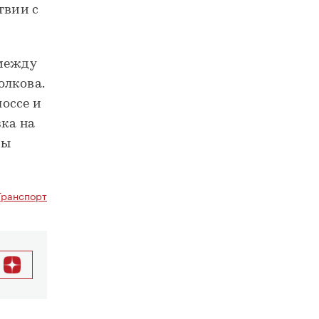
твии с
 между
олкова.
оссе и
зка на
ты
Транспорт