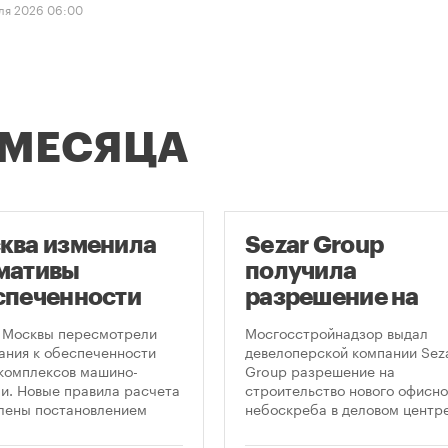
ля 2026 06:00
 МЕСЯЦА
ква изменила
Sezar Group
мативы
получила
спеченности
разрешение на
остроек
строительство
 Москвы пересмотрели
Мосгосстройнадзор выдал
ковками
небоскреба в
ания к обеспеченности
девелоперской компании Sez
комплексов машино-
Group разрешение на
«Москва-Сити»
и. Новые правила расчета
строительство нового офисно
лены постановлением
небоскреба в деловом центр
ельства Москвы № 2118-ПП
«Москва-Сити». Проект
густа 2026 года. Документ
предусматривает возведение