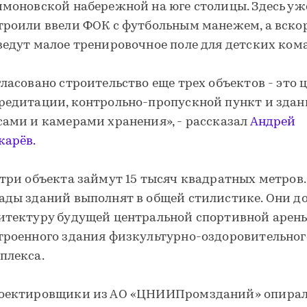
имоновской набережной на юге столицы. Здесь уж
троили ввели ФОК с футбольным манежем, а вско
ведут малое тренировочное поле для детских ком
гласовано строительство еще трех объектов - это 
редитации, контрольно-пропускной пункт и здан
сами и камерами хранения», - рассказал
Андрей
карёв.
 три объекта займут 15 тысяч квадратных метров.
ады зданий выполнят в общей стилистике. Они д
итектуру будущей центральной спортивной арен
троенного здания физкультурно-оздоровительног
плекса.
оектировщики из АО «ЦНИИПромзданий» опирал