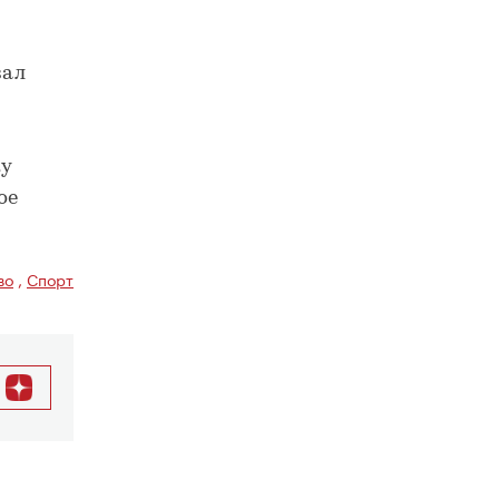
зал
ку
ое
во
,
Спорт