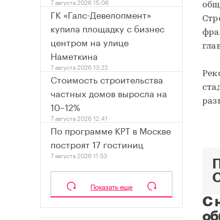
7 августа 2026 15:06
общ
ГК «Галс-Девелопмент»
Стр
купила площадку с бизнес
фра
центром на улице
гла
Наметкина
7 августа 2026 13:22
Рек
Стоимость строительства
ста
частных домов выросла на
раз
10–12%
7 августа 2026 12:41
По программе КРТ в Москве
построят 17 гостиниц
7 августа 2026 11:53
Показать еще
С 
об