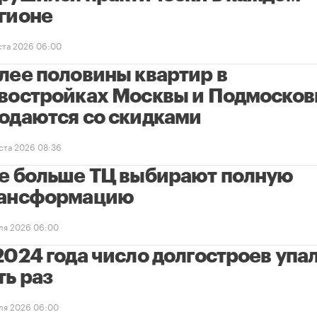
гионе
уста 2026 06:00
лее половины квартир в
востройках Москвы и Подмосков
одаются со скидками
уста 2026 08:36
е больше ТЦ выбирают полную
ансформацию
ля 2026 06:00
2024 года число долгостроев упал
ть раз
ля 2026 06:00