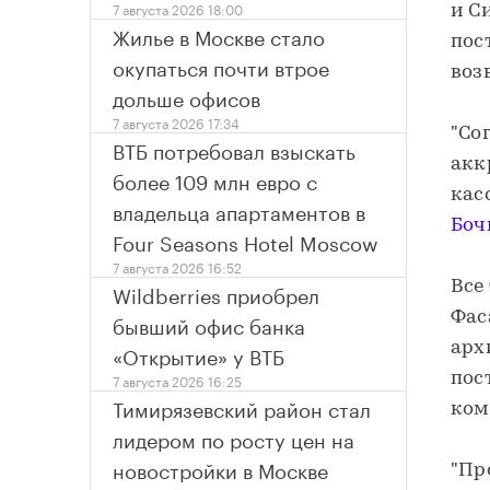
7 августа 2026 18:00
и С
Жилье в Москве стало
пос
окупаться почти втрое
воз
дольше офисов
7 августа 2026 17:34
"Со
ВТБ потребовал взыскать
акк
более 109 млн евро с
кас
владельца апартаментов в
Боч
Four Seasons Hotel Moscow
7 августа 2026 16:52
Все
Wildberries приобрел
Фас
бывший офис банка
арх
«Открытие» у ВТБ
пос
7 августа 2026 16:25
Тимирязевский район стал
ком
лидером по росту цен на
новостройки в Москве
"Пр