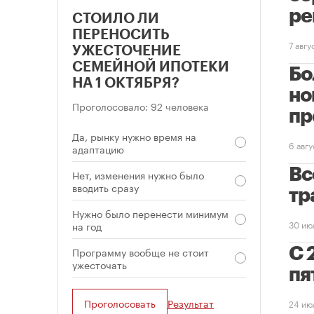
ре
СТОИЛО ЛИ
ПЕРЕНОСИТЬ
7 авг
УЖЕСТОЧЕНИЕ
СЕМЕЙНОЙ ИПОТЕКИ
Бо
НА 1 ОКТЯБРЯ?
но
Проголосовало: 92 человека
пр
Да, рынку нужно время на
6 авг
адаптацию
Вс
Нет, изменения нужно было
вводить сразу
тр
Нужно было перенести минимум
30 ию
на год
Программу вообще не стоит
С 
ужесточать
пя
Проголосовать
Результат
24 ию