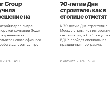
ar Group
70-летие Дня
учила
строителя: как в
решение на
столице отметят
оительство
круглую дату
стройнадзор выдал
К 70-летию Дня строителя в
оскреба в
профессиональн
перской компании Sezar
Москве открылись интеракти
разрешение на
инсталляции, а 6 и 9 августа 
сква-Сити»
праздника
ельство нового офисного
ВДНХ пройдет специальная
реба в деловом центре
праздничная программа.
а-Сити». Проект
матривает возведение 52-
го здания высотой 250
я 2026 14:17
5 августа 2026 15:30
.