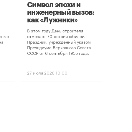
Символ эпохи и
Заст
инженерный вызов:
нача
как «Лужники»
расп
стали символом
земе
В этом году День строителя
В июле к
ого
Дня строителя
вные
отмечает 70-летний юбилей.
заключе
на
Праздник, учреждённый указом
договора
Президиума Верховного Совета
более че
СССР от 6 сентября 1955 года,
сравнен
впервые отметили 12 августа
периодом
1956 года. И главным подарком
50 до 18
городу к первому Дню строителя
статисти
27 июля 2026 10:00
30 июля 
стало открытие Большой
последни
спортивной арены «Лужники». С
статисти
тех пор эти две даты —
«ЕРЗ-тре
профессиональный праздник и
руководи
легендарный стадион —
девелопе
неразрывно связаны в истории
столицы.