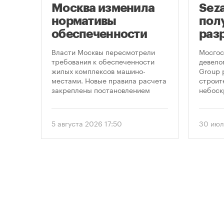
Москва изменила
Sez
скве
нормативы
пол
обеспеченности
раз
фе
новостроек
стр
,
Власти Москвы пересмотрели
Мосгос
 по
парковками
неб
требования к обеспеченности
девело
жилых комплексов машино-
Group 
«Мо
на,
местами. Новые правила расчета
строит
закреплены постановлением
небоск
ечку
правительства Москвы № 2118-ПП
«Москв
омощи
от 5 августа 2026 года. Документ
предус
вводит дифференцированный
этажно
5 августа 2026 17:50
30 июл
подход к определению
метров
необходимого количества
парковок в зависимости от
площади квартир и
устанавливает переходный
период для уже согласованных
проектов.