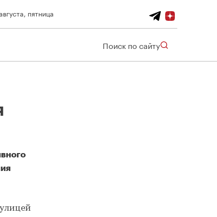
августа, пятница
Поиск по сайту
я
ивного
ния
На территории спортивного кластера "Торпедо" появятся новые объекты
 улицей