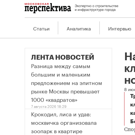
Статьи
Аналитика
Интервью
Н
ЛЕНТА НОВОСТЕЙ
Разница между самым
к
большим и маленьким
н
предложением на элитном
8 ию
рынке Москвы превышает
Т
1000 «квадратов»
к
7 августа 2026 18:29
Крокодил, лиса и удав:
к
москвичка организовала
Б
зоопарк в квартире
Спо