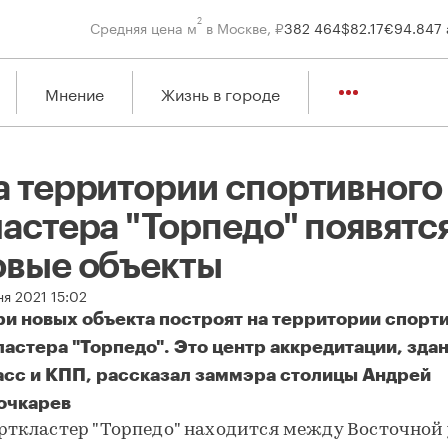
2
Средняя цена м
в Москве, ₽
382 464
$
82.17
€
94.84
7 
Мнение
Жизнь в городе
а территории спортивного
ластера "Торпедо" появятс
овые объекты
ня 2021 15:02
ри новых объекта построят на территории спорт
ластера "Торпедо". Это центр аккредитации, зда
асс и КПП, рассказал заммэра столицы Андрей
очкарев
рткластер "Торпедо" находится между Восточной