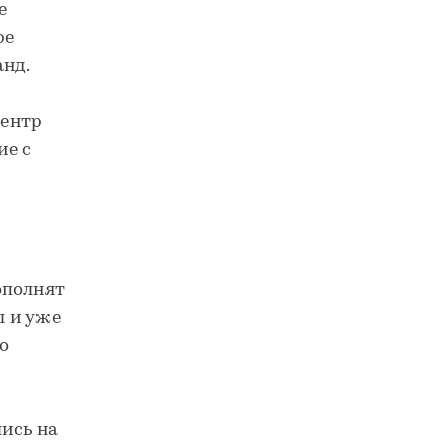
е
ре
анд.
центр
ие с
ополнят
ы и уже
о
ись на